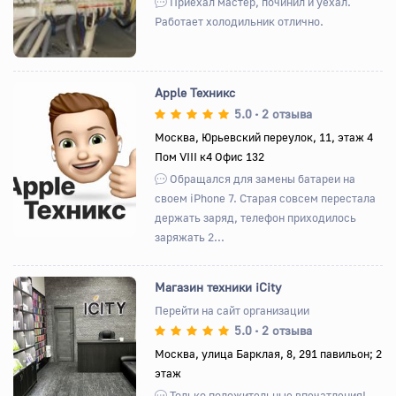
Приехал мастер, починил и уехал.
Работает холодильник отлично.
Apple Техникс
5.0
2 отзыва
•
Москва, Юрьевский переулок, 11, этаж 4
Пом VIII к4 Офис 132
Назад
Вперед
Обращался для замены батареи на
своем iPhone 7. Старая совсем перестала
держать заряд, телефон приходилось
заряжать 2...
Магазин техники iCity
Перейти на сайт организации
5.0
2 отзыва
•
Назад
Вперед
Москва, улица Барклая, 8, 291 павильон; 2
этаж
Только положительные впечатления!