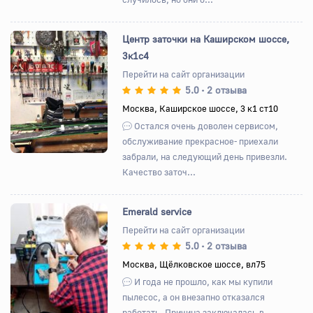
Центр заточки на Каширском шоссе,
3к1с4
Перейти на сайт организации
5.0
2 отзыва
•
Назад
Вперед
Москва, Каширское шоссе, 3 к1 ст10
Остался очень доволен сервисом,
обслуживание прекрасное- приехали
забрали, на следующий день привезли.
Качество заточ...
Emerald service
Перейти на сайт организации
5.0
2 отзыва
•
Назад
Вперед
Москва, Щёлковское шоссе, вл75
И года не прошло, как мы купили
пылесос, а он внезапно отказался
работать. Причина заключалась в