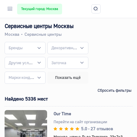
Текущий город: Москва
Сервисные центры Москвы
Москва
Сервисные центры
Бренды
Декоративно-прикладные работы
Другие услуги
Заточка
Марки кондиционеров
Показать ещё
Сбросить фильтры
Найдено 5336 мест
Our Time
Перейти на сайт организации
5.0
27 отзывов
•
Назад
Вперед
Москва, улица Льва Толстого, 23к7с3