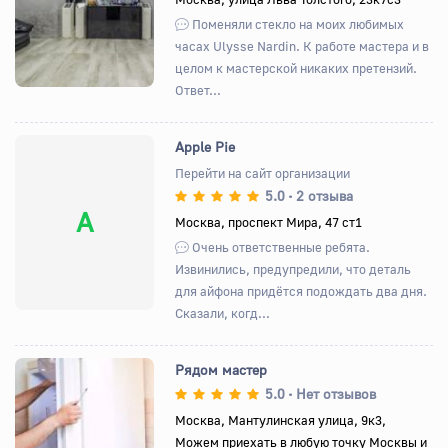
Поменяли стекло на моих любимых
часах Ulysse Nardin. К работе мастера и в
целом к мастерской никаких претензий.
Ответ...
Apple Pie
Перейти на сайт организации
5.0
2 отзыва
•
A
Москва, проспект Мира, 47 ст1
Очень ответственные ребята.
Извинились, предупредили, что деталь
для айфона придётся подождать два дня.
Сказали, когд...
Рядом мастер
5.0
Нет отзывов
•
Москва, Мантулинская улица, 9к3,
Можем приехать в любую точку Москвы и
Назад
Вперед