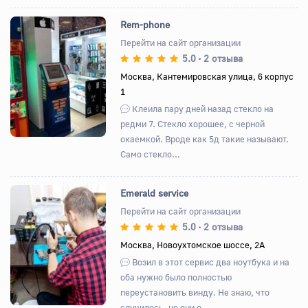
Rem-phone
Перейти на сайт организации
5.0
2 отзыва
•
Назад
Вперед
Москва, Кантемировская улица, 6 корпус
1
Клеила пару дней назад стекло на
редми 7. Стекло хорошее, с черной
окаемкой. Вроде как 5д такие называют.
Само стекло...
Emerald service
Перейти на сайт организации
5.0
2 отзыва
•
Назад
Вперед
Москва, Новоухтомское шоссе, 2А
Возил в этот сервис два ноутбука и на
оба нужно было полностью
переустановить винду. Не знаю, что
случилось, но они о...