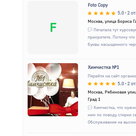
Foto Copy
5.0
•
2 о
Москва, улица Бориса Г
F
Печатала тут курсовую
приоритете. Потому что
буквы насыщенного черно
Химчистка №1
Перейти на сайт органи
5.0
•
2 о
Назад
Вперед
Москва, Рябиновая улиц
Град 1
Химчистка, что нужн
ним по поводу стирки с
Обслуживание на высок