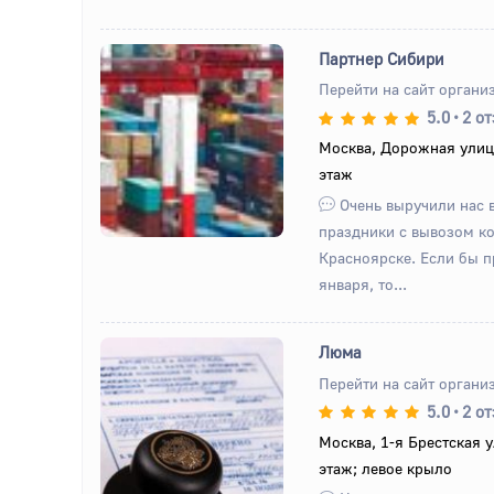
Партнер Сибири
Перейти на сайт органи
5.0
•
2 о
Назад
Вперед
Москва, Дорожная улица
этаж
Очень выручили нас 
праздники с вывозом ко
Красноярске. Если бы 
января, то...
Люма
Перейти на сайт органи
5.0
•
2 о
Назад
Вперед
Москва, 1-я Брестская у
этаж; левое крыло