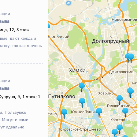
зации
тзыва
ица, 12, 3 этаж
вые, дают каждый
атку, так как я очень
зации
тзыва
упруна, 9, 1 этаж; 1
ы. Пользуюсь
. Могут и сами
гут идеально