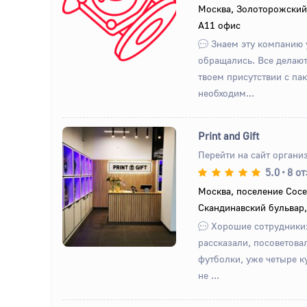
Назад
Вперед
Москва, Золоторожский 
А11 офис
Знаем эту компанию у
обращались. Все делают
твоем присутствии с пак
необходим...
Print and Gift
Перейти на сайт органи
5.0
•
8 о
Назад
Вперед
Москва, поселение Сосе
Скандинавский бульвар,
Хорошие сотрудники:
рассказали, посоветова
футболки, уже четыре к
не ...