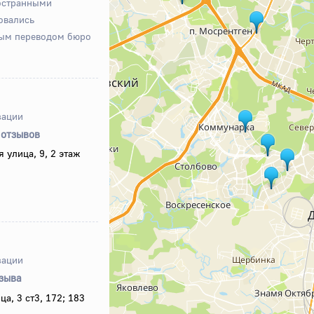
остранными
овались
ным переводом бюро
зации
 отзывов
 улица, 9, 2 этаж
зации
тзыва
а, 3 ст3, 172; 183