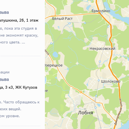
тзыва
алушкина, 26, 1 этаж
, пока эта студия в
 не экономят краску,
го цвета. ...
зации
тзыва
а, 3 к3, ЖК Кутузов
о. Часто обращаюсь к
воих вещей.
ом уровне.