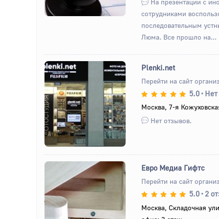
На презентации с ин
сотрудниками воспольз
последовательным уст
Люма. Все прошло на...
Plenki.net
Перейти на сайт органи
5.0
•
Нет
Назад
Вперед
Москва, 7-я Кожуховская
Нет отзывов.
Евро Медиа Гифтс
Перейти на сайт органи
5.0
•
2 о
Назад
Вперед
Москва, Складочная улиц