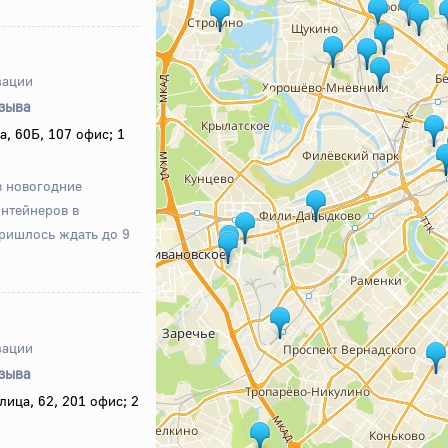
зации
тзыва
, 60Б, 107 офис; 1
в новогодние
нтейнеров в
пришлось ждать до 9
зации
тзыва
лица, 62, 201 офис; 2