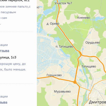
ое зимнее пальто,с
и песцовым
и сам
.
зации
отзыва
улица, 1с3
хорошую цену, до
их, было меньше.
зации
тзыва