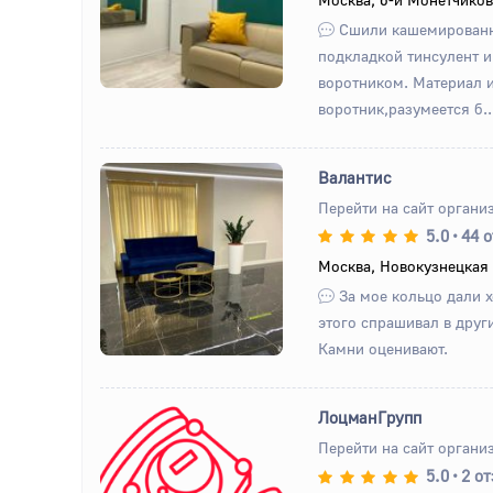
Сшили кашемированн
подкладкой тинсулент 
воротником. Материал 
воротник,разумеется б..
Валантис
Перейти на сайт органи
5.0
•
44 
Назад
Вперед
Москва, Новокузнецкая 
За мое кольцо дали 
этого спрашивал в друг
Камни оценивают.
ЛоцманГрупп
Перейти на сайт органи
5.0
•
2 о