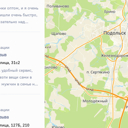
ки оптом, и я очень
ришли очень быстро,
зательно над...
зации
тзыв
лица, 31с2
 удобный сервис,
везти вещи сами в
 мужчин в семье н...
зации
тзыва
лица, 127Б, 210