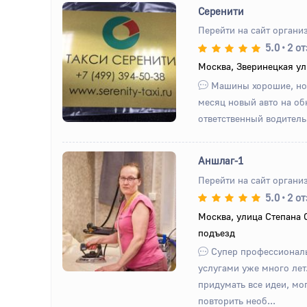
Серенити
Перейти на сайт органи
5.0
•
2 о
Назад
Вперед
Москва, Зверинецкая ул
Машины хорошие, но
месяц новый авто на обк
ответственный водитель
Аншлаг-1
Перейти на сайт органи
5.0
•
2 о
Назад
Вперед
Москва, улица Степана С
подъезд
Супер профессионал
услугами уже много лет
придумать все идеи, мо
повторить необ...