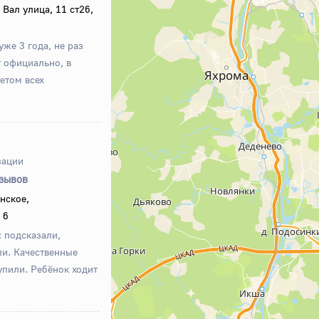
Вал улица, 11 ст26,
же 3 года, не раз
 официально, в
етом всех
зации
тзывов
нское,
 6
 подсказали,
ли. Качественные
упили. Ребёнок ходит