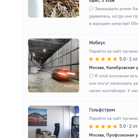
офис; 3 этаж
Заказывали power бан
удивилась, когда они п
в хорошем качестве! Обя
Мобиус
Перейти на сайт органи
5.0
•
1 о
Назад
Вперед
Москва, Калибровская у
В этой компании есть
они могут запаковать у
своем контейнере. У нас
Гольфстрим
Перейти на сайт органи
5.0
•
2 о
Назад
Вперед
Москва, Профсоюзная у