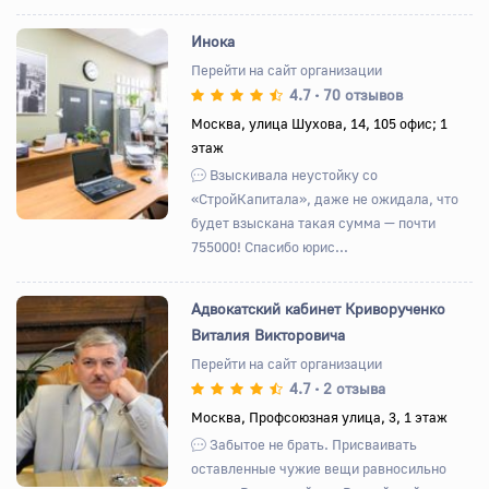
Инока
Перейти на сайт организации
4.7
70 отзывов
•
Назад
Вперед
Москва, улица Шухова, 14, 105 офис; 1
этаж
Взыскивала неустойку со
«СтройКапитала», даже не ожидала, что
будет взыскана такая сумма — почти
755000! Спасибо юрис...
Адвокатский кабинет Криворученко
Виталия Викторовича
Перейти на сайт организации
4.7
2 отзыва
•
Назад
Вперед
Москва, Профсоюзная улица, 3, 1 этаж
Забытое не брать. Присваивать
оставленные чужие вещи равносильно