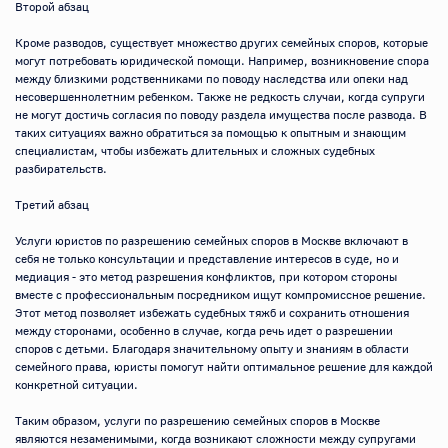
Второй абзац

Кроме разводов, существует множество других семейных споров, которые 
могут потребовать юридической помощи. Например, возникновение спора 
между близкими родственниками по поводу наследства или опеки над 
несовершеннолетним ребенком. Также не редкость случаи, когда супруги 
не могут достичь согласия по поводу раздела имущества после развода. В 
таких ситуациях важно обратиться за помощью к опытным и знающим 
специалистам, чтобы избежать длительных и сложных судебных 
разбирательств.

Третий абзац

Услуги юристов по разрешению семейных споров в Москве включают в 
себя не только консультации и представление интересов в суде, но и 
медиация - это метод разрешения конфликтов, при котором стороны 
вместе с профессиональным посредником ищут компромиссное решение. 
Этот метод позволяет избежать судебных тяжб и сохранить отношения 
между сторонами, особенно в случае, когда речь идет о разрешении 
споров с детьми. Благодаря значительному опыту и знаниям в области 
семейного права, юристы помогут найти оптимальное решение для каждой 
конкретной ситуации.

Таким образом, услуги по разрешению семейных споров в Москве 
являются незаменимыми, когда возникают сложности между супругами 