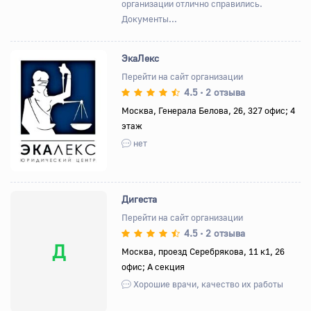
организации отлично справились.
Документы...
ЭкаЛекс
Перейти на сайт организации
4.5
2 отзыва
•
Назад
Вперед
Москва, Генерала Белова, 26, 327 офис; 4
этаж
нет
Дигеста
Перейти на сайт организации
4.5
2 отзыва
•
Д
Москва, проезд Серебрякова, 11 к1, 26
офис; А секция
Хорошие врачи, качество их работы