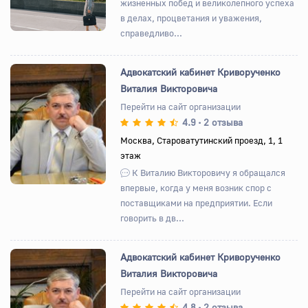
жизненных побед и великолепного успеха
в делах, процветания и уважения,
справедливо...
Адвокатский кабинет Криворученко
Виталия Викторовича
Перейти на сайт организации
4.9
2 отзыва
•
Назад
Вперед
Москва, Староватутинский проезд, 1, 1
этаж
К Виталию Викторовичу я обращался
впервые, когда у меня возник спор с
поставщиками на предприятии. Если
говорить в дв...
Адвокатский кабинет Криворученко
Виталия Викторовича
Перейти на сайт организации
4.8
2 отзыва
•
Назад
Вперед