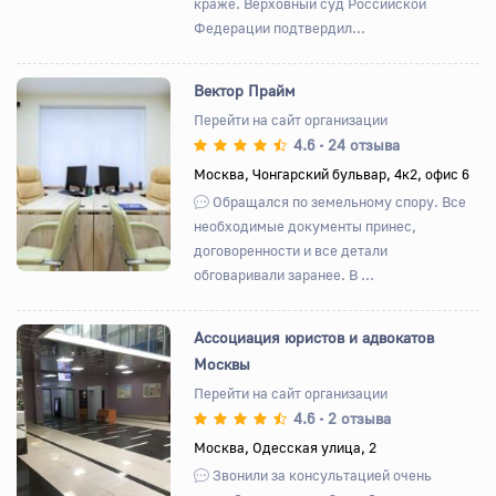
краже. Верховный суд Российской
Федерации подтвердил...
Вектор Прайм
Перейти на сайт организации
4.6
24 отзыва
•
Назад
Вперед
Москва, Чонгарский бульвар, 4к2, офис 6
Обращался по земельному спору. Все
необходимые документы принес,
договоренности и все детали
обговаривали заранее. В ...
Ассоциация юристов и адвокатов
Москвы
Перейти на сайт организации
4.6
2 отзыва
•
Назад
Вперед
Москва, Одесская улица, 2
Звонили за консультацией очень