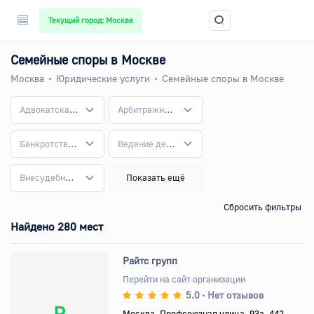
Текущий город: Москва
Семейные споры в Москве
Москва
Юридические услуги
Семейные споры в Москве
Адвокатская контора
Арбитражные споры
Банкротство и долговые обязательства
Ведение дел в судах
Внесудебное и досудебное урегулирование конфликтов
Показать ещё
Сбросить фильтры
Найдено 280 мест
Райтс групп
Перейти на сайт организации
5.0
Нет отзывов
•
Р
Москва, Профсоюзная улица, 93а, 442