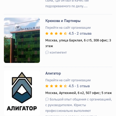
сына, где он был в качестве
подозреваемого по делу....
Крюкова и Партнеры
Перейти на сайт организации
4.5
2 отзыва
•
Назад
Вперед
Москва, улица Барклая, 6 ст5, 308 офис; 3
этаж
контингент
Алигатор
Перейти на сайт организации
4.5
1 отзыв
•
Назад
Вперед
Москва, Артюхиной, 6 к2, 507 офис; 5 этаж
Большой опыт общения с организацией,
с руководителем. Юристы
профессионально выполняют