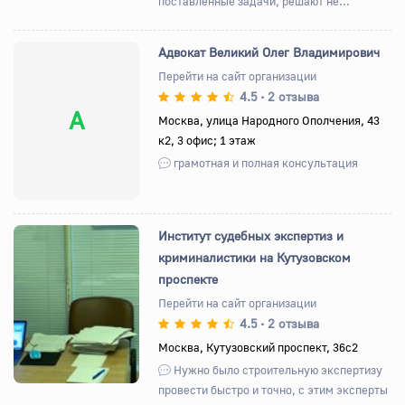
поставленные задачи, решают не...
Адвокат Великий Олег Владимирович
Перейти на сайт организации
4.5
2 отзыва
•
А
Москва, улица Народного Ополчения, 43
к2, 3 офис; 1 этаж
грамотная и полная консультация
Институт судебных экспертиз и
криминалистики на Кутузовском
проспекте
Назад
Вперед
Перейти на сайт организации
4.5
2 отзыва
•
Москва, Кутузовский проспект, 36с2
Нужно было строительную экспертизу
провести быстро и точно, с этим эксперты