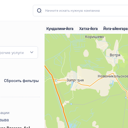
ПОДПИШИТЕСЬ НА НАШУ
Кундалини-йога
Хатха-йога
Йога-айенгара
ГРУППУ В TELEGRAM
рочие услуги
МЫ ВЫКЛАДЫВАЕМ ТУДА ИНТЕРЕСНЫЕ НОВОСТИ,
РАЗЛИЧНЫЕ ФИШКИ, ПРОМОКОДЫ И
ПРЕДЛОЖЕНИЯ ОТ НАШИХ ПАРТНЕРОВ
Сбросить фильтры
ПОДПИСАТЬСЯ
зации
тзыва
ора Власова, 6с1