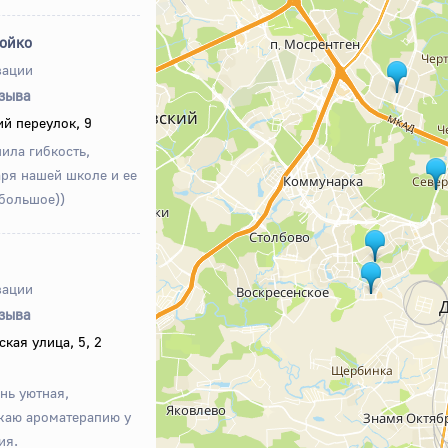
Бойко
зации
тзыва
й переулок, 9
шила гибкость,
аря нашей школе и ее
 большое))
зации
тзыва
кая улица, 5, 2
нь уютная,
жаю ароматерапию у
ия.