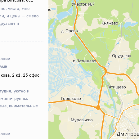
но, чисто, мне
ли, и цены — смело
друзьям и
зации
тзыв
ова, 2 к1, 25 офис;
тудия, уютно и
 мини-группы.
вые, внимательные
зации