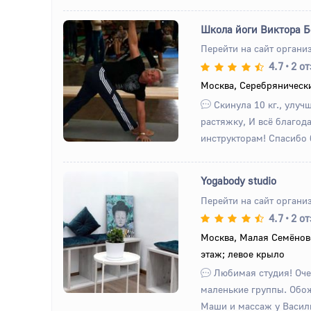
Школа йоги Виктора 
Перейти на сайт органи
4.7
•
2 о
Назад
Вперед
Москва, Серебрянически
Скинула 10 кг., улуч
растяжку, И всё благод
инструкторам! Спасибо
Yogabody studio
Перейти на сайт органи
4.7
•
2 о
Назад
Вперед
Москва, Малая Семёновс
этаж; левое крыло
Любимая студия! Оче
маленькие группы. Обо
Маши и массаж у Васил