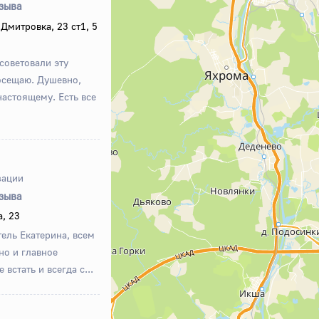
тзыва
Дмитровка, 23 ст1, 5
осоветовали эту
осещаю. Душевно,
астоящему. Есть все
зации
тзыва
, 23
ель Екатерина, всем
но и главное
 встать и всегда с...