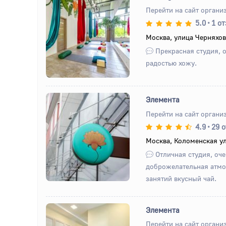
Перейти на сайт органи
5.0
•
1 о
Назад
Вперед
Москва, улица Черняхов
Прекрасная студия, о
радостью хожу.
Элемента
Перейти на сайт органи
4.9
•
29 
Назад
Вперед
Москва, Коломенская ул
Отличная студия, оче
доброжелательная атмо
занятий вкусный чай.
Элемента
Перейти на сайт органи