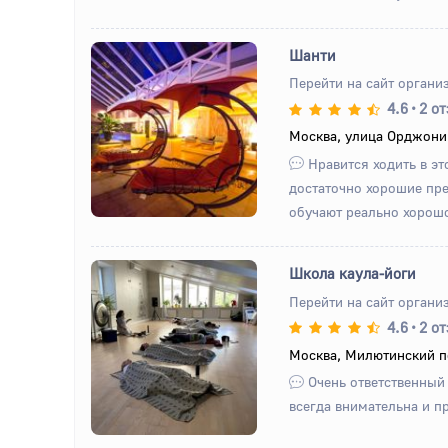
Шанти
Перейти на сайт органи
4.6
•
2 о
Назад
Вперед
Москва, улица Орджони
Нравится ходить в это
достаточно хорошие пре
обучают реально хорошо
Школа каула-йоги
Перейти на сайт органи
4.6
•
2 о
Назад
Вперед
Москва, Милютинский пе
Очень ответственный
всегда внимательна и п