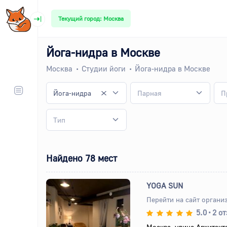
Текущий город: Москва
Йога-нидра в Москве
Москва
Студии йоги
Йога-нидра в Москве
Йога-нидра
Парная
П
Тип
Найдено 78 мест
YOGA SUN
Перейти на сайт органи
5.0
•
2 о
Назад
Вперед
Москва, улица Архитект