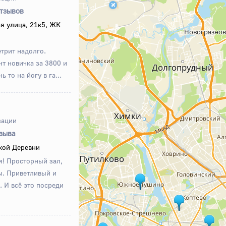
отзывов
я улица, 21к5, ЖК
етрит надолго.
т новичка за 3800 и
 то на йогу в га...
зации
тзыва
кой Деревни
я! Просторный зал,
ы. Приветливый и
 И всё это посреди