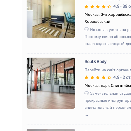
4.9
•
39 
Назад
Вперед
Москва, 3-я Хорошёвска
Хорошёвский
Не могла уехать на р
Поэтому взяла абонемен
стала ходить каждый день
Soul&Body
Перейти на сайт органи
4.9
•
2 о
Назад
Вперед
Москва, парк Олимпийс
Замечательная студи
прекрасные инструктор
внимательный персонал.
...