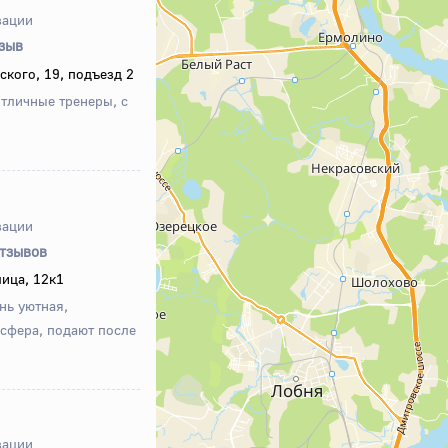
зации
тзыв
ского, 19, подъезд 2
тличные тренеры, с
зации
отзывов
ица, 12к1
нь уютная,
сфера, подают после
зации