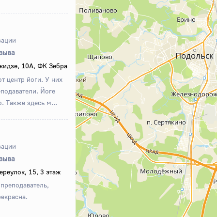
зации
тзыва
кидзе, 10А, ФК Зебра
т центр йоги. У них
подаватели. Йоге
. Также здесь м...
зации
тзыва
реулок, 15, 3 этаж
 преподаватель,
рекрасна.