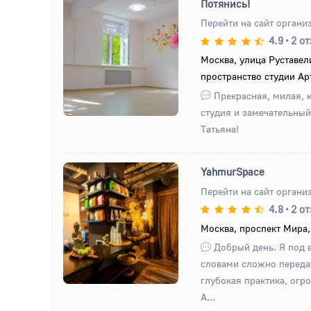
Потянись!
Перейти на сайт органи
4.9
•
2 о
Назад
Вперед
Москва, улица Руставели
пространство студии Ар
Прекрасная, милая, 
студия и замечательный
Татьяна!
YahmurSpace
Перейти на сайт органи
4.8
•
2 о
Назад
Вперед
Москва, проспект Мира,
Добрый день. Я под 
словами сложно переда
глубокая практика, огр
А...