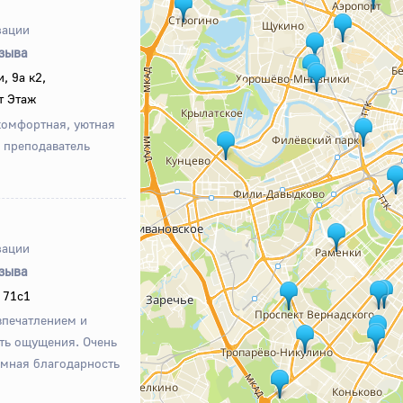
зации
тзыва
, 9а к2,
т Этаж
комфортная, уютная
 преподаватель
зации
тзыва
 71с1
впечатлением и
ть ощущения. Очень
омная благодарность