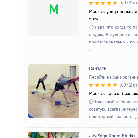
5.0
•
2 о
М
Москва, улица Большая 
этаж
Рада, что когда-то п
студию. Регулярно ее п
профессионально и по-н
...
Сантати
Перейти на сайт органи
5.0
•
2 о
Назад
Вперед
Москва, проезд Дежнёва
Классный преподават
советую, всегда интерес
просторный зал, есть где
J.K.Yoga Room Studio