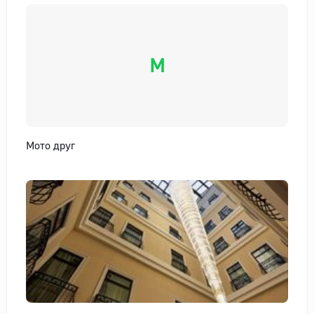
М
Мото друг