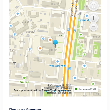
Работает на API 2ГИС
Лицензионное соглашение
Доехать с 2ГИС
Для корректной работы Raster JS API нужен ключ.
Помощь: api@2gis.ru
Продажа билетов