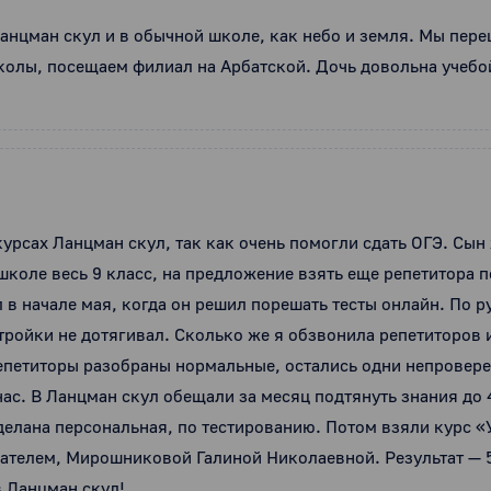
анцман скул и в обычной школе, как небо и земля. Мы пере
олы, посещаем филиал на Арбатской. Дочь довольна учебой
курсах Ланцман скул, так как очень помогли сдать ОГЭ. Сын
коле весь 9 класс, на предложение взять еще репетитора п
 в начале мая, когда он решил порешать тесты онлайн. По р
 тройки не дотягивал. Сколько же я обзвонила репетиторов и 
петиторы разобраны нормальные, остались одни непроверенн
 час. В Ланцман скул обещали за месяц подтянуть знания до 4
делана персональная, по тестированию. Потом взяли курс 
ателем, Мирошниковой Галиной Николаевной. Результат — 5 к
в Ланцман скул!