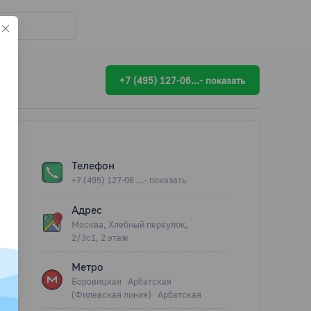
+7 (495) 127-06...- показать
Телефон
+7 (495) 127-06 ...- показать
Адрес
Москва, Хлебный переулок,
2/3с1, 2 этаж
Метро
Боровицкая
Арбатская
(Филевская линия)
Арбатская