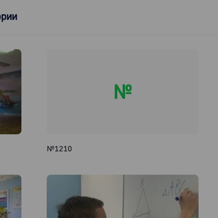
ории
№
№1210