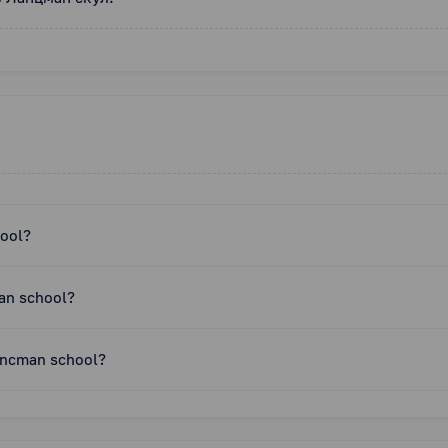
ool?
an school?
ncman school?