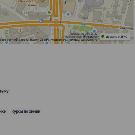
Работает на API 2ГИС
Лицензионное соглашение
Доехать с 2ГИС
 корректной работы Raster JS API нужен ключ. Помощь: api@2gis.ru
языку
ике
Курсы по химии