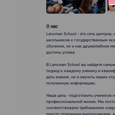
О нас
Lancman School - это сеть центров,
школьников к государственным экза
обучения, но и как дружелюбное ме
достичь успеха.

В Lancman School вы найдете самы
подход к каждому ученику и квали
дать знания, но и научить наших ст
полученную информацию.

Наша цель - подготовить учеников н
профессиональной жизни. Мы посто
соответствовали требованиям совре
просто отличными выпускниками, а