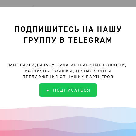
ПОДПИШИТЕСЬ НА НАШУ
Lancman school
ГРУППУ В TELEGRAM
Э Lancman school в Хлебном переулке, 2/3 стр
МЫ ВЫКЛАДЫВАЕМ ТУДА ИНТЕРЕСНЫЕ НОВОСТИ,
РАЗЛИЧНЫЕ ФИШКИ, ПРОМОКОДЫ И
ПРЕДЛОЖЕНИЯ ОТ НАШИХ ПАРТНЕРОВ
ПОДПИСАТЬСЯ