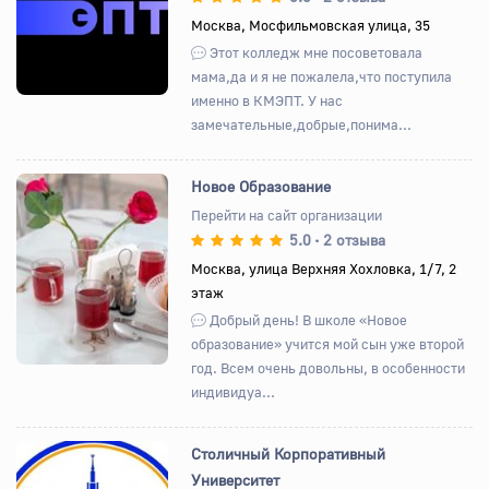
Москва, Мосфильмовская улица, 35
Этот колледж мне посоветовала
мама,да и я не пожалела,что поступила
именно в КМЭПТ. У нас
замечательные,добрые,понима...
Новое Образование
Перейти на сайт организации
5.0
2 отзыва
•
Назад
Вперед
Москва, улица Верхняя Хохловка, 1/7, 2
этаж
Добрый день! В школе «Новое
образование» учится мой сын уже второй
год. Всем очень довольны, в особенности
индивидуа...
Столичный Корпоративный
Университет