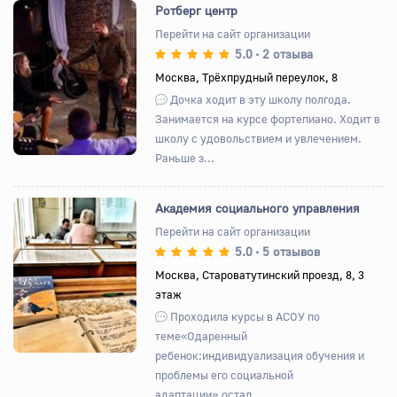
Ротберг центр
Перейти на сайт организации
5.0
2 отзыва
•
Назад
Вперед
Москва, Трёхпрудный переулок, 8
Дочка ходит в эту школу полгода.
Занимается на курсе фортепиано. Ходит в
школу с удовольствием и увлечением.
Раньше з...
Академия социального управления
Перейти на сайт организации
5.0
5 отзывов
•
Назад
Вперед
Москва, Староватутинский проезд, 8, 3
этаж
Проходила курсы в АСОУ по
теме«Одаренный
ребенок:индивидуализация обучения и
проблемы его социальной
адаптации»,остал...