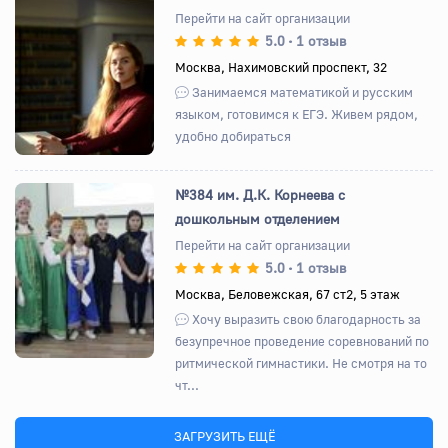
Перейти на сайт организации
5.0
1 отзыв
•
Назад
Вперед
Москва, Нахимовский проспект, 32
Занимаемся математикой и русским
языком, готовимся к ЕГЭ. Живем рядом,
удобно добираться
№384 им. Д.К. Корнеева с
дошкольным отделением
Перейти на сайт организации
5.0
1 отзыв
•
Назад
Вперед
Москва, Беловежская, 67 ст2, 5 этаж
Хочу выразить свою благодарность за
безупречное проведение соревнований по
ритмической гимнастики. Не смотря на то
чт...
ЗАГРУЗИТЬ ЕЩЁ