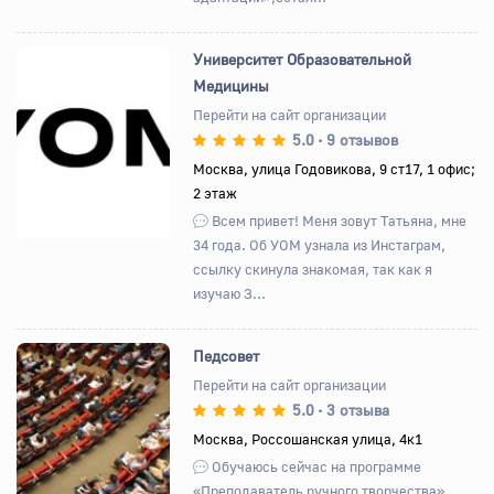
Университет Образовательной
Медицины
Перейти на сайт организации
5.0
9 отзывов
•
Назад
Вперед
Москва, улица Годовикова, 9 ст17, 1 офис;
2 этаж
Всем привет! Меня зовут Татьяна, мне
34 года. Об УОМ узнала из Инстаграм,
ссылку скинула знакомая, так как я
изучаю З...
Педсовет
Перейти на сайт организации
5.0
3 отзыва
•
Назад
Вперед
Москва, Россошанская улица, 4к1
Обучаюсь сейчас на программе
«Преподаватель ручного творчества».