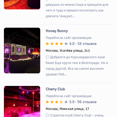
девушка по имени Саша в принцепи для
чего я туда и пришол посмотреть как
девчата танцуют...
Honey Bunny
Перейти на сайт организации
4.0
16 отзывов
•
Назад
Вперед
Москва, Усачёва улица, 2с1
Добрался до Краснодарского хани
бани! Еще круче чем в Волгограде. Но и
город другой. Все на самом высоком
уровне! Реб...
Cherry Club
Перейти на сайт организации
3.9
56 отзывов
•
Назад
Вперед
Москва, Минская улица, 17
Стриптиз-клуб Cherry Club – очень