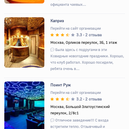
официанта чаевых...
Каприз
Перейти на сайт организации
3.3
2 отзыва
•
Назад
Вперед
Москва, Орликов переулок, 3Б, 1 этаж
Была здесь с подругами в эти
Ковидные новогодние праздники. Хорошо,
что клуб работал. Хорошо посидели,
ребята очень в...
Поинт Руж
Перейти на сайт организации
3.2
2 отзыва
•
Назад
Вперед
Москва, Большой Златоустинский
переулок, 2/8с1
Отличное заведение!!! С входа
встретили тепло. Отзывчивый и