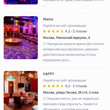
...
Macho
Перейти на сайт организации
4.2
2 отзыва
•
Назад
Вперед
Москва, Певческий переулок, 4
Прекрасно провели время.Достаточно
интересная шоу-программа, девушки
действительно великолепны! Очень
порадовала кухн...
HAPPY
Перейти на сайт организации
4.2
2 отзыва
•
Назад
Вперед
Москва, улица Лесная, 20 ст3, 2 этаж
Хорошее место, уже не первый раз
приходим сюда отдохнуть. Нравится
обстановка, коктейли вкусные,