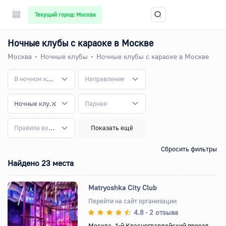
Текущий город: Москва
Ночные клубы с караоке в Москве
Москва
Ночные клубы
Ночные клубы с караоке в Москве
В ночном клубе
Направление
Ночные клубы с караоке
Парная
Правила входа
Показать ещё
Сбросить фильтры
Найдено 23 места
Matryoshka City Club
Перейти на сайт организации
4.8
2 отзыва
•
Назад
Вперед
Москва, 1-й Красногвардейский проезд,