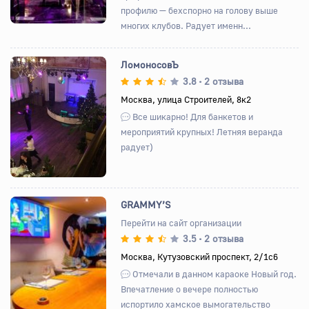
профилю — бехспорно на голову выше
многих клубов. Радует именн...
ЛомоносовЪ
3.8
2 отзыва
•
Москва, улица Строителей, 8к2
Назад
Вперед
Все шикарно! Для банкетов и
мероприятий крупных! Летняя веранда
радует)
GRAMMY’S
Перейти на сайт организации
3.5
2 отзыва
•
Назад
Вперед
Москва, Кутузовский проспект, 2/1с6
Отмечали в данном караоке Новый год.
Впечатление о вечере полностью
испортило хамское вымогательство