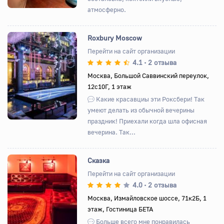
атмосферно.
Roxbury Moscow
Перейти на сайт организации
4.1
2 отзыва
•
Назад
Вперед
Москва, Большой Саввинский переулок,
12с10Г, 1 этаж
Какие красавциы эти Роксбери! Так
умеют делать из обычной вечерины
праздник! Приехали когда шла офисная
вечерина. Так...
Сказка
Перейти на сайт организации
4.0
2 отзыва
•
Назад
Вперед
Москва, Измайловское шоссе, 71к2Б, 1
этаж, Гостиница БЕТА
Больше всего мне понравилась