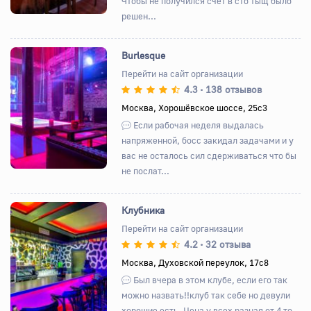
Чтобы не получился счет в сто тыщ было
решен...
Burlesque
Перейти на сайт организации
4.3
138 отзывов
•
Назад
Вперед
Москва, Хорошёвское шоссе, 25с3
Если рабочая неделя выдалась
напряженной, босс закидал задачами и у
вас не осталось сил сдерживаться что бы
не послат...
Клубника
Перейти на сайт организации
4.2
32 отзыва
•
Назад
Вперед
Москва, Духовской переулок, 17с8
Был вчера в этом клубе, если его так
можно назвать!!клуб так себе но девули
хорошие есть. Цена у всех разная от 4 то