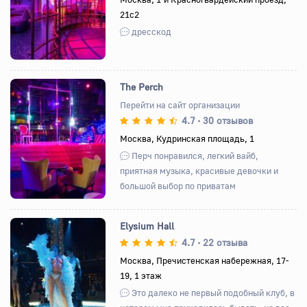
21с2
дресскод
The Perch
Перейти на сайт организации
4.7
30 отзывов
•
Назад
Вперед
Москва, Кудринская площадь, 1
Перч понравился, легкий вайб,
приятная музыка, красивые девочки и
большой выбор по приватам
Elysium Hall
4.7
22 отзыва
•
Москва, Пречистенская набережная, 17-
19, ​1 этаж
Назад
Вперед
Это далеко не первый подобный клуб, в