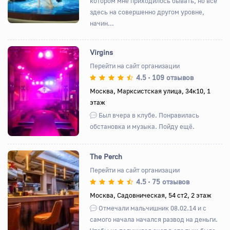
котором мне приходилось бывать, но все
здесь на совершенно другом уровне,
начин...
Virgins
Перейти на сайт организации
4.5
109 отзывов
•
Назад
Вперед
Москва, Марксистская улица, 34к10, 1
этаж
Был вчера в клубе. Понравилась
обстановка и музыка. Пойду ещё.
The Perch
Перейти на сайт организации
4.5
75 отзывов
•
Назад
Вперед
Москва, Садовническая, 54 ст2, 2 этаж
Отмечали мальчишник 08.02.14 и с
самого начала начался развод на деньги.