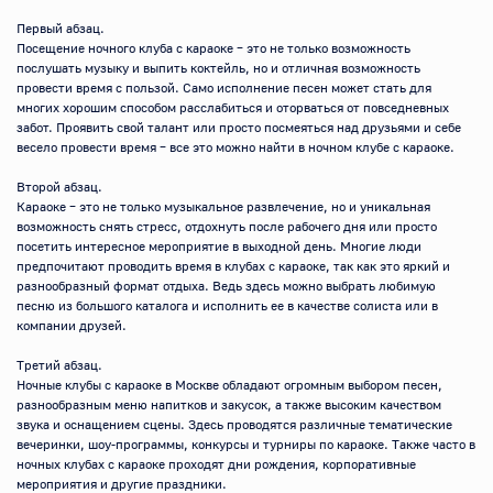
Первый абзац.

Посещение ночного клуба с караоке – это не только возможность 
послушать музыку и выпить коктейль, но и отличная возможность 
провести время с пользой. Само исполнение песен может стать для 
многих хорошим способом расслабиться и оторваться от повседневных 
забот. Проявить свой талант или просто посмеяться над друзьями и себе 
весело провести время – все это можно найти в ночном клубе с караоке.

Второй абзац.

Караоке – это не только музыкальное развлечение, но и уникальная 
возможность снять стресс, отдохнуть после рабочего дня или просто 
посетить интересное мероприятие в выходной день. Многие люди 
предпочитают проводить время в клубах с караоке, так как это яркий и 
разнообразный формат отдыха. Ведь здесь можно выбрать любимую 
песню из большого каталога и исполнить ее в качестве солиста или в 
компании друзей.

Третий абзац.

Ночные клубы с караоке в Москве обладают огромным выбором песен, 
разнообразным меню напитков и закусок, а также высоким качеством 
звука и оснащением сцены. Здесь проводятся различные тематические 
вечеринки, шоу-программы, конкурсы и турниры по караоке. Также часто в 
ночных клубах с караоке проходят дни рождения, корпоративные 
мероприятия и другие праздники.
