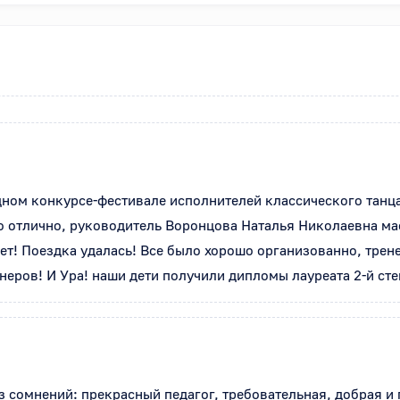
ом конкурсе-фестивале исполнителей классического танца, 
о отлично, руководитель Воронцова Наталья Николаевна мас
лет! Поездка удалась! Все было хорошо организованно, трене
енеров! И Ура! наши дети получили дипломы лауреата 2-й ст
 сомнений: прекрасный педагог, требовательная, добрая и 