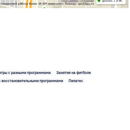
Лицензионное соглашение
Доехать с 2ГИС
 корректной работы Raster JS API нужен ключ. Помощь: api@2gis.ru
нтры с разными программами
Занятия на фитболе
с восстановительными программами
Пилатес