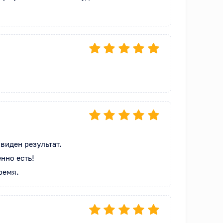
иден результат.

но есть!

ремя.