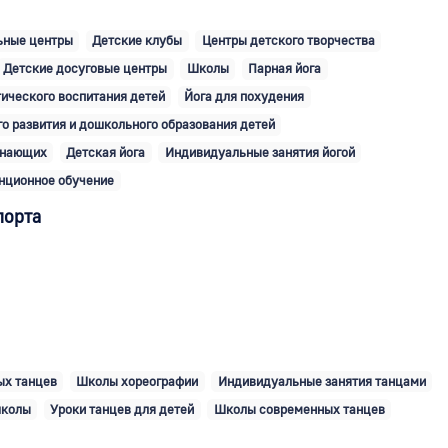
ьные центры
Детские клубы
Центры детского творчества
Детские досуговые центры
Школы
Парная йога
ического воспитания детей
Йога для похудения
о развития и дошкольного образования детей
инающих
Детская йога
Индивидуальные занятия йогой
нционное обучение
порта
ых танцев
Школы хореографии
Индивидуальные занятия танцами
школы
Уроки танцев для детей
Школы современных танцев