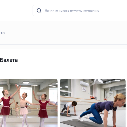
ета
Балета