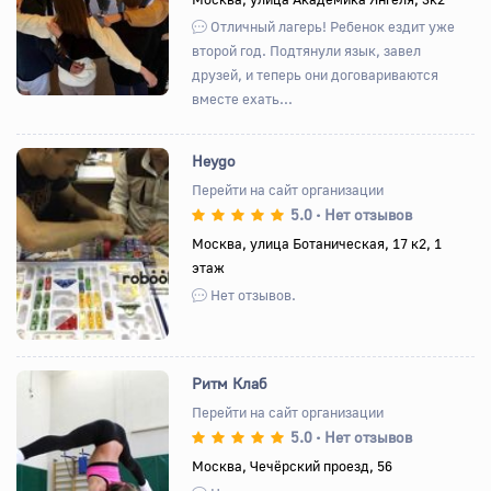
Отличный лагерь! Ребенок ездит уже
второй год. Подтянули язык, завел
друзей, и теперь они договариваются
вместе ехать...
Heygo
Перейти на сайт организации
5.0
Нет отзывов
•
Назад
Вперед
Москва, улица Ботаническая, 17 к2, 1
этаж
Нет отзывов.
Ритм Клаб
Перейти на сайт организации
5.0
Нет отзывов
•
Назад
Вперед
Москва, Чечёрский проезд, 56