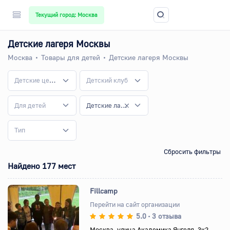
Текущий город: Москва
Детские лагеря Москвы
Москва
Товары для детей
Детские лагеря Москвы
Детские центры
Детский клуб
Для детей
Детские лагеря
Тип
Сбросить фильтры
Найдено 177 мест
Fillcamp
Перейти на сайт организации
5.0
3 отзыва
•
Назад
Вперед
Москва, улица Академика Янгеля, 3к2