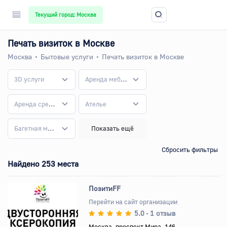
Текущий город: Москва
Печать визиток в Москве
Москва
Бытовые услуги
Печать визиток в Москве
3D услуги
Аренда мебели
Аренда средств реабилитации
Ателье
Багетная мастерская
Показать ещё
Сбросить фильтры
Найдено 253 места
ПозитиFF
Перейти на сайт организации
5.0
1 отзыв
•
Назад
Вперед
Москва, проспект Мира, 146