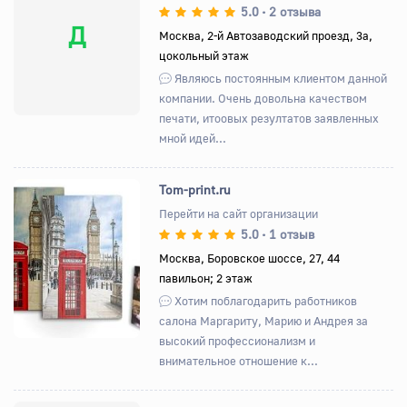
5.0
2 отзыва
•
Д
Москва, 2-й Автозаводский проезд, 3а,
цокольный этаж
Являюсь постоянным клиентом данной
компании. Очень довольна качеством
печати, итоовых резултатов заявленных
мной идей...
Tom-print.ru
Перейти на сайт организации
5.0
1 отзыв
•
Назад
Вперед
Москва, Боровское шоссе, 27, 44
павильон; 2 этаж
Хотим поблагодарить работников
салона Маргариту, Марию и Андрея за
высокий профессионализм и
внимательное отношение к...