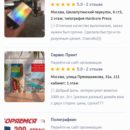
5.0
2 отзыва
•
Назад
Вперед
Москва, Шелапутинский переулок, 6 ст3,
2 этаж; типография Hardcore Press
Отличное качество выполнения, заказ
нужен был срочно. Сделали быстро и по
разумным ценам. Спасибо)))
Сервис Принт
Перейти на сайт организации
5.0
2 отзыва
•
Назад
Вперед
Москва, улица Прянишникова, 31а, 111
кабинет; 1 этаж
Добрый день. интересуеют визитки
1000 шт. 2ст. (разные данные) дизайн ваш
с двух сторон. цена, сроки???
Полиграфкин
Перейти на сайт организации