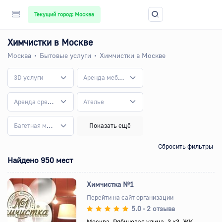
Текущий город: Москва
Химчистки в Москве
Москва
Бытовые услуги
Химчистки в Москве
3D услуги
Аренда мебели
Аренда средств реабилитации
Ателье
Багетная мастерская
Показать ещё
Сбросить фильтры
Найдено 950 мест
Химчистка №1
Перейти на сайт организации
5.0
2 отзыва
•
Назад
Вперед
Москва, Рябиновая улица, 3 к3, ЖК