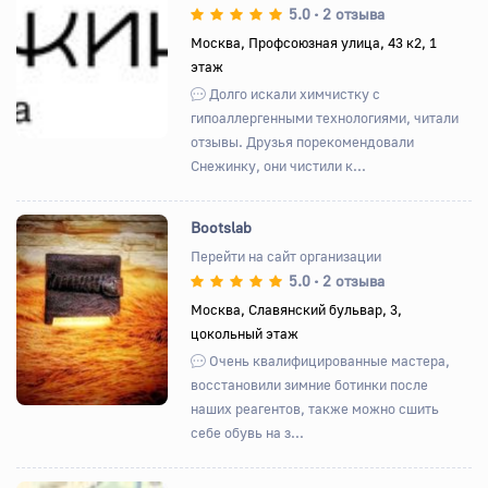
5.0
2 отзыва
•
Назад
Вперед
Москва, Профсоюзная улица, 43 к2, 1
этаж
Долго искали химчистку с
гипоаллергенными технологиями, читали
отзывы. Друзья порекомендовали
Снежинку, они чистили к...
Bootslab
Перейти на сайт организации
5.0
2 отзыва
•
Назад
Вперед
Москва, Славянский бульвар, 3,
цокольный этаж
Очень квалифицированные мастера,
восстановили зимние ботинки после
наших реагентов, также можно сшить
себе обувь на з...