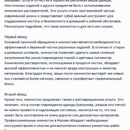
оказывают услуги по чистке и обработке различных видов одежды, 
текстильных изделий и других предметов быта с использованием 
химических растворителей. Эти услуги стали неотъемлемой частью 
современной жизни и представляют собой важный инструмент для 
поддержания чистоты и безопасности в домашней и рабочей обстановке. 
Рассмотрим подробнее, что такое химчистки и для чего они служат.

Первый абзац:

Основной причиной обращения к химчисткам является необходимость в 
эффективной и бережной чистке различных изделий. В отличие от стирки 
в домашних условиях, химчистка позволяет удалить самые сложные 
загрязнения без риска повреждения тканей и цветовых пигментов. 
Химические растворители, используемые в процессе чистки, обладают 
высокой эффективностью и не наносят вреда конструкции и качеству 
материалов. Благодаря этому, вещи после химчистки выглядят как новые: 
они становятся более мягкими, свежими и приобретают первоначальный 
блеск.

Второй абзац:

Кроме того, химчистки предлагают также и реставрационные услуги. Это 
означает, что в случае повреждения одежды (например, разрыв или пятно) 
ее можно привести в надлежащее состояние, несмотря на то, что она 
может быть изготовлена из очень дорогих или деликатных материалов. 
Профессиональные химчистки в Москве обладают необходимым 
инструментарием и опытом для выполнения сложных ремонтных работ. 