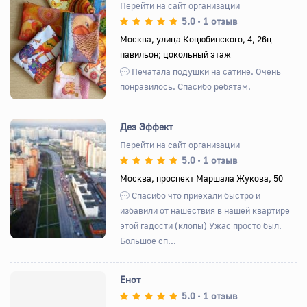
Перейти на сайт организации
5.0
1 отзыв
•
Назад
Вперед
Москва, улица Коцюбинского, 4, 26ц
павильон; цокольный этаж
Печатала подушки на сатине. Очень
понравилось. Спасибо ребятам.
Дез Эффект
Перейти на сайт организации
5.0
1 отзыв
•
Назад
Вперед
Москва, проспект Маршала Жукова, 50
Спасибо что приехали быстро и
избавили от нашествия в нашей квартире
этой гадости (клопы) Ужас просто был.
Большое сп...
Енот
5.0
1 отзыв
•