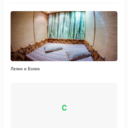
Лелик и Болик
С