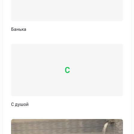
Банька
С
С душой