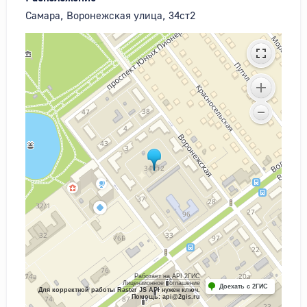
Самара, Воронежская улица, 34ст2
Работает на API 2ГИС
Лицензионное соглашение
Доехать с 2ГИС
Для корректной работы Raster JS API нужен ключ.
Помощь: api@2gis.ru