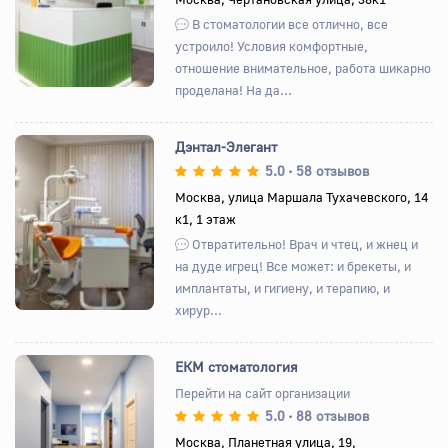
В стоматологии все отлично, все
устроило! Условия комфортные,
отношение внимательное, работа шикарно
проделана! На да...
Дэнтал-Элегант
5.0
58 отзывов
•
Москва, улица Маршала Тухачевского, 14
к1, 1 этаж
Назад
Вперед
Отвратительно! Врач и чтец, и жнец и
на дуде игрец! Все может: и брекеты, и
имплантаты, и гигиену, и терапию, и
хирур...
ЕКМ стоматология
Перейти на сайт организации
5.0
88 отзывов
•
Назад
Вперед
Москва, Планетная улица, 19, ​