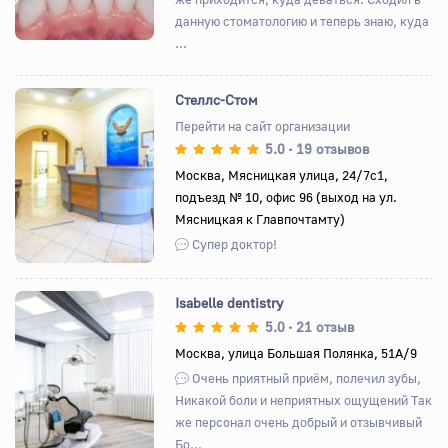
данную стоматологию и теперь знаю, куда
...
Стеллс-Стом
Перейти на сайт организации
5.0
19 отзывов
•
Назад
Вперед
Москва, Мясницкая улица, 24/7с1,
подъезд № 10, офис 96 (выход на ул.
Мясницкая к Главпочтамту)
Супер доктор!
Isabelle dentistry
5.0
21 отзыв
•
Москва, улица Большая Полянка, 51А/9
Назад
Вперед
Очень приятный приём, полечил зубы,
Никакой боли и неприятных ощущений Так
же персонал очень добрый и отзывчивый
Бо...