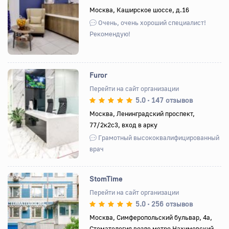
Назад
Вперед
Москва, Каширское шоссе, д.16
Очень, очень хороший специалист!
Рекомендую!
Furor
Перейти на сайт организации
5.0
147 отзывов
•
Назад
Вперед
Москва, Ленинградский проспект,
77/2к2с3, вход в арку
Грамотный высококвалифицированный
врач
StomTime
Перейти на сайт организации
5.0
256 отзывов
•
Назад
Вперед
Москва, Симферопольский бульвар, 4а,
Стоматология возле метро Нахимовский