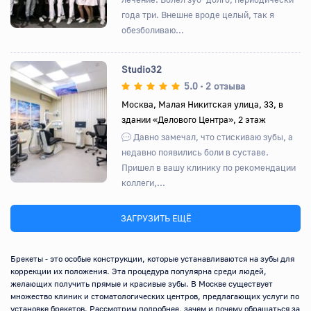
года три. Внешне вроде целый, так я
обезболиваю...
Studio32
5.0
2 отзыва
•
Москва, Малая Никитская улица, 33, в
здании «Делового Центра», 2 этаж
Назад
Вперед
Давно замечал, что стискиваю зубы, а
недавно появились боли в суставе.
Пришел в вашу клинику по рекомендации
коллеги,...
ЗАГРУЗИТЬ ЕЩЁ
Брекеты - это особые конструкции, которые устанавливаются на зубы для 
коррекции их положения. Эта процедура популярна среди людей, 
желающих получить прямые и красивые зубы. В Москве существует 
множество клиник и стоматологических центров, предлагающих услуги по 
установке брекетов. Рассмотрим подробнее, зачем и почему обращаться за 