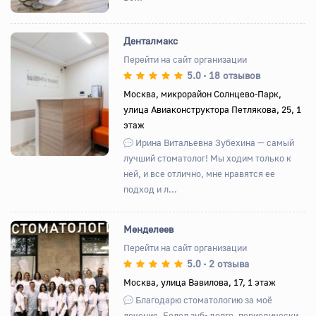
Денталмакс
Перейти на сайт организации
5.0
18 отзывов
•
Назад
Вперед
Москва, микрорайон Солнцево-Парк,
улица Авиаконструктора Петлякова, 25, 1
этаж
Ирина Витальевна Зубехина — самый
лучший стоматолог! Мы ходим только к
ней, и все отлично, мне нравятся ее
подход и л...
Менделеев
Перейти на сайт организации
5.0
2 отзыва
•
Назад
Вперед
Москва, улица Вавилова, 17, 1 этаж
Благодарю стоматологию за моё
лечение. Болел зуб- долго, периодически