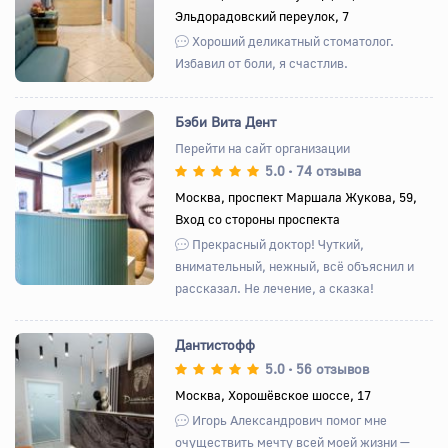
Эльдорадовский переулок, 7
Хороший деликатный стоматолог.
Избавил от боли, я счастлив.
Бэби Вита Дент
Перейти на сайт организации
5.0
74 отзыва
•
Назад
Вперед
Москва, проспект Маршала Жукова, 59,
Вход со стороны проспекта
Прекрасный доктор! Чуткий,
внимательный, нежный, всё объяснил и
рассказал. Не лечение, а сказка!
Дантистофф
5.0
56 отзывов
•
Москва, Хорошёвское шоссе, 17
Назад
Вперед
Игорь Александрович помог мне
очуществить мечту всей моей жизни —