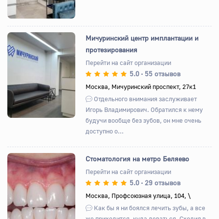
Мичуринский центр имплантации и
протезирования
Перейти на сайт организации
5.0
55 отзывов
•
Назад
Вперед
Москва, Мичуринский проспект, 27к1
Отдельного внимания заслуживает
Игорь Владимирович. Обратился к нему
будучи вообще без зубов, он мне очень
доступно о...
Стоматология на метро Беляево
Перейти на сайт организации
5.0
29 отзывов
•
Назад
Вперед
Москва, Профсоюзная улица, 104, \
Как бы я ни боялся лечить зубы, а все
же приходится, куда деваться. Сходил в