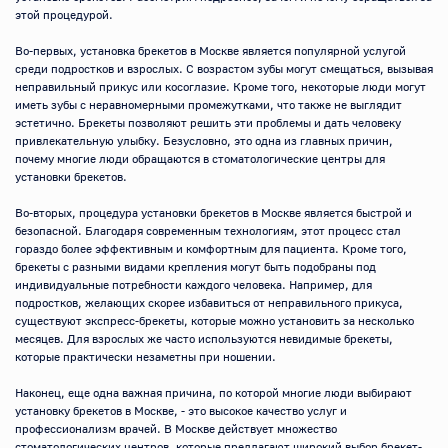
этой процедурой.

Во-первых, установка брекетов в Москве является популярной услугой 
среди подростков и взрослых. С возрастом зубы могут смещаться, вызывая 
неправильный прикус или косоглазие. Кроме того, некоторые люди могут 
иметь зубы с неравномерными промежутками, что также не выглядит 
эстетично. Брекеты позволяют решить эти проблемы и дать человеку 
привлекательную улыбку. Безусловно, это одна из главных причин, 
почему многие люди обращаются в стоматологические центры для 
установки брекетов.

Во-вторых, процедура установки брекетов в Москве является быстрой и 
безопасной. Благодаря современным технологиям, этот процесс стал 
гораздо более эффективным и комфортным для пациента. Кроме того, 
брекеты с разными видами крепления могут быть подобраны под 
индивидуальные потребности каждого человека. Например, для 
подростков, желающих скорее избавиться от неправильного прикуса, 
существуют экспресс-брекеты, которые можно установить за несколько 
месяцев. Для взрослых же часто используются невидимые брекеты, 
которые практически незаметны при ношении.

Наконец, еще одна важная причина, по которой многие люди выбирают 
установку брекетов в Москве, - это высокое качество услуг и 
профессионализм врачей. В Москве действует множество 
стоматологических центров, которые предлагают широкий выбор брекет-