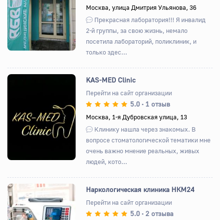
Назад
Вперед
Москва, улица Дмитрия Ульянова, 36
Прекрасная лаборатория!!! Я инвалид
2-й группы, за свою жизнь, немало
посетила лабораторий, поликлиник, и
только здес...
KAS-MED Clinic
Перейти на сайт организации
5.0
1 отзыв
•
Назад
Вперед
Москва, 1-я Дубровская улица, 13
Клинику нашла через знакомых. В
вопросе стоматологической тематики мне
очень важно мнение реальных, живых
людей, кото...
Наркологическая клиника НКМ24
Перейти на сайт организации
5.0
2 отзыва
•