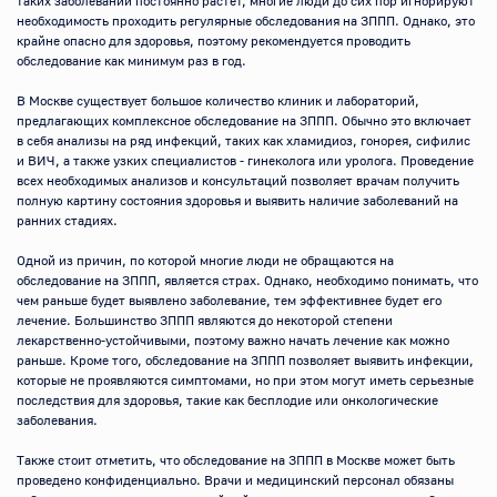
таких заболеваний постоянно растет, многие люди до сих пор игнорируют 
необходимость проходить регулярные обследования на ЗППП. Однако, это 
крайне опасно для здоровья, поэтому рекомендуется проводить 
обследование как минимум раз в год.

В Москве существует большое количество клиник и лабораторий, 
предлагающих комплексное обследование на ЗППП. Обычно это включает 
в себя анализы на ряд инфекций, таких как хламидиоз, гонорея, сифилис 
и ВИЧ, а также узких специалистов - гинеколога или уролога. Проведение 
всех необходимых анализов и консультаций позволяет врачам получить 
полную картину состояния здоровья и выявить наличие заболеваний на 
ранних стадиях.

Одной из причин, по которой многие люди не обращаются на 
обследование на ЗППП, является страх. Однако, необходимо понимать, что 
чем раньше будет выявлено заболевание, тем эффективнее будет его 
лечение. Большинство ЗППП являются до некоторой степени 
лекарственно-устойчивыми, поэтому важно начать лечение как можно 
раньше. Кроме того, обследование на ЗППП позволяет выявить инфекции, 
которые не проявляются симптомами, но при этом могут иметь серьезные 
последствия для здоровья, такие как бесплодие или онкологические 
заболевания.

Также стоит отметить, что обследование на ЗППП в Москве может быть 
проведено конфиденциально. Врачи и медицинский персонал обязаны 