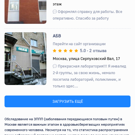
этаж
Оформлял справку для работы. Все
оперативно. Спасибо за работу
АБВ
Перейти на сайт организации
5.0
2 отзыва
•
Назад
Вперед
Москва, улица Серпуховский Вал, 17
Прекрасная лаборатория!!! Я инвалид
2-й группы, за свою жизнь, немало
посетила лабораторий, поликлиник, и
только здес...
ЗАГРУЗИТЬ ЕЩЁ
Обследование на ЗППП (заболевания передающиеся половым путем) в 
Москве является важным этапом в здоровьесберегающих мероприятиях 
современного человека. Несмотря на то, что статистика распространения 