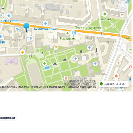
Работает на API 2ГИС
Лицензионное соглашение
Доехать с 2ГИС
 корректной работы Raster JS API нужен ключ. Помощь: api@2gis.ru
мпаниями