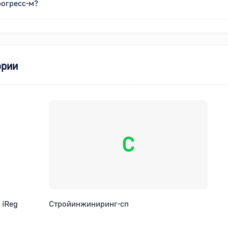
рогресс-м?
ории
С
 iReg
Стройинжиниринг-сп