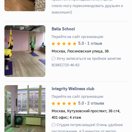
смело могу порекомендовать друзьям и
знакомым!)
Bella School
Перейти на сайт организации
5.0
1 отзыв
•
Назад
Вперед
Москва, Люсиновская улица, 36
Хочу записаться на пробное занятие
8(985)725-46-82
Integrity Wellness club
Перейти на сайт организации
5.0
2 отзыва
•
Назад
Вперед
Москва, Кутузовский проспект, 36 ст4,
401 офис; 4 этаж
Студия потрясающая! Очень удобное
расположение, в 5 минутах от метро,