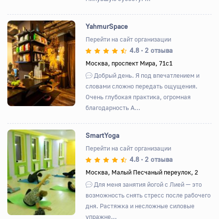
YahmurSpace
Перейти на сайт организации
4.8
2 отзыва
•
Назад
Вперед
Москва, проспект Мира, 71с1
Добрый день. Я под впечатлением и
словами сложно передать ощущения.
Очень глубокая практика, огромная
благодарность А...
SmartYoga
Перейти на сайт организации
4.8
2 отзыва
•
Назад
Вперед
Москва, Малый Песчаный переулок, 2
Для меня занятия йогой с Лией — это
возможность снять стресс после рабочего
дня. Растяжка и несложные силовые
упражне...