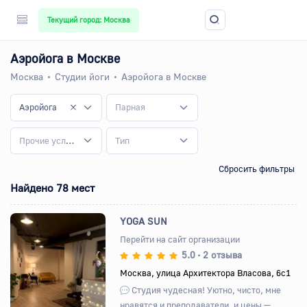
Текущий город: Москва
Аэройога в Москве
Москва
Студии йоги
Аэройога в Москве
Аэройога
Парная
Прочие услуги
Тип
Сбросить фильтры
Найдено 78 мест
YOGA SUN
Перейти на сайт организации
5.0
2 отзыва
•
Назад
Вперед
Москва, улица Архитектора Власова, 6с1
Студия чудесная! Уютно, чисто, мне
нравятся и преподаватели, и цены —