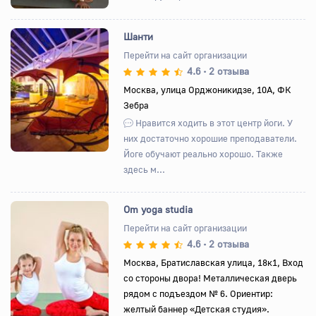
Шанти
Перейти на сайт организации
4.6
2 отзыва
•
Назад
Вперед
Москва, улица Орджоникидзе, 10А, ФК
Зебра
Нравится ходить в этот центр йоги. У
них достаточно хорошие преподаватели.
Йоге обучают реально хорошо. Также
здесь м...
Om yoga studia
Перейти на сайт организации
4.6
2 отзыва
•
Назад
Вперед
Москва, Братиславская улица, 18к1, Вход
со стороны двора! Металлическая дверь
рядом с подъездом № 6. Ориентир:
желтый баннер «Детская студия».