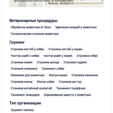
Для корректной работы Raster JS API нужен ключ.
Помощь: api@2gis.ru
Ветеринарные процедуры
Обработка животных от блох
Удаление клещей у животных
Гигиеническая стрижка животных
Груминг
Стрижка когтей у собак
Стрижка когтей у кошек
Чистка ушей у собак
чистка ушей у кошек
Стрижка собак
Стрижка кошек
Стрижка шпица
Стрижка пуделя
Стрижка спаниеля
Тримминг собак
Маникюр для животных
Мытье кошек
Стрижка пекинеса
Стрижка мопса
Мытье собак
Стрижка ши тцу
Стрижка китайской хохлатой
Тримминг гриффона
Тримминг шнауцера
Окрашивание шерсти у животных
Тип организации
Груминг-салоны