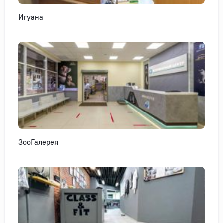
Игуана
ЗооГалерея