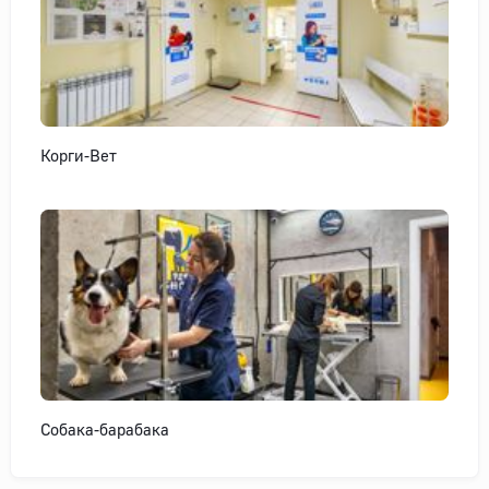
Корги-Вет
Собака-барабака