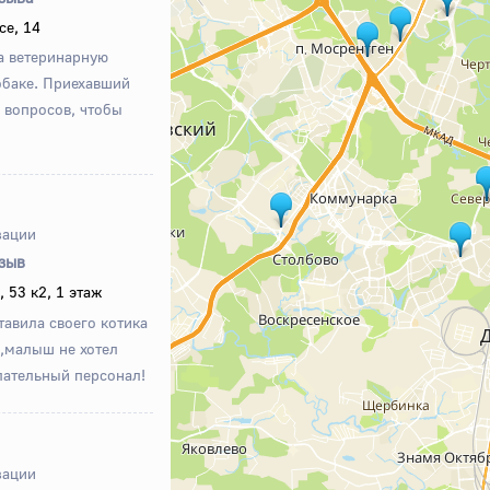
се, 14
а ветеринарную
обаке. Приехавший
х вопросов, чтобы
зации
тзыв
 53 к2, 1 этаж
авила своего котика
е,малыш не хотел
лательный персонал!
зации