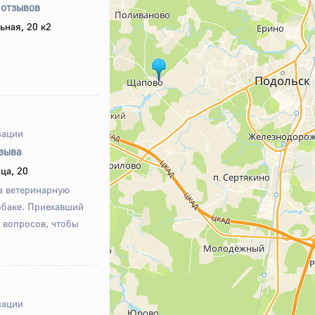
 отзывов
ьная, 20 к2
зации
тзыва
ца, 20
а ветеринарную
обаке. Приехавший
х вопросов, чтобы
зации