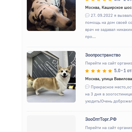
Назад
Вперед
Москва, Каширское шос
27. 09.2022 я вызвал
помощь на дом своей с
врач не задавал никаки
про...
Зоопространство
Перейти на сайт органи
5.0
•
1 о
Назад
Вперед
Москва, улица Вавилова,
Прекрасное место,ост
на 3 дня в зоогостиниц
уходить!Очень доброже
ЗооОптТорг.РФ
Перейти на сайт органи