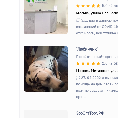
5.0
•
2 о
Назад
Вперед
Москва, улица Плещеева
Заходил в данную по
вакцинаций от COVID-19
открылась, вся техника н
"Любимчик"
Перейти на сайт органи
5.0
•
2 о
Назад
Вперед
Москва, Митинская улиц
27. 09.2022 я вызвал
помощь на дом своей с
врач не задавал никаки
про...
ЗооОптТорг.РФ