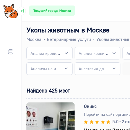
Текущий город: Москва
Уколы животным в Москве
Москва
Ветеринарные услуги
Уколы животным
Анализ крови животным
Анализ крови у кошек
Анализы на инфекционные заболевания у животных
Анестезия для животных
Найдено 425 мест
Оникс
Перейти на сайт органи
5.0
•
2 о
Назад
Вперед
Москва, улица Первомай