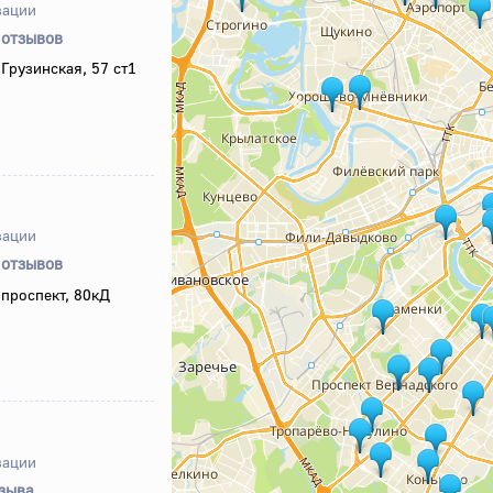
зации
 отзывов
Грузинская, 57 ст1
зации
 отзывов
проспект, 80кД
зации
тзыва