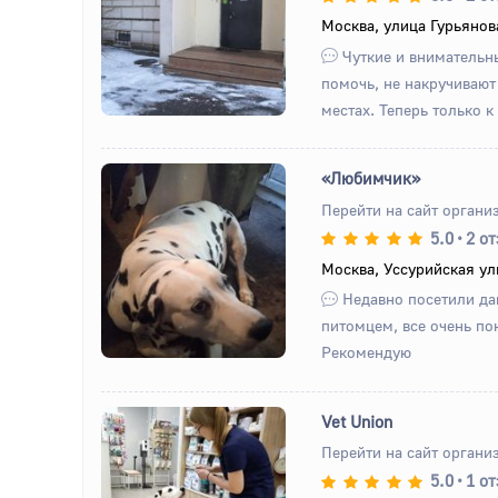
Назад
Вперед
Москва, улица Гурьянов
Чуткие и внимательны
помочь, не накручивают 
местах. Теперь только к 
«Любимчик»
Перейти на сайт органи
5.0
•
2 о
Назад
Вперед
Москва, Уссурийская ул
Недавно посетили да
питомцем, все очень по
Рекомендую
Vet Union
Перейти на сайт органи
5.0
•
1 о