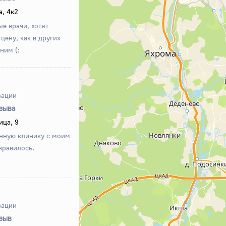
а, 4к2
е врачи, хотят
цену, как в других
ним (:
зации
тзыва
ица, 9
нную клинику с моим
нравилось.
зации
тзыв