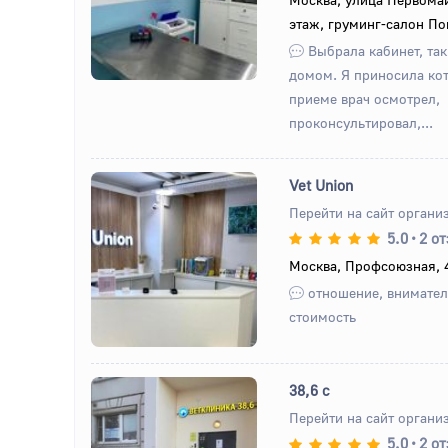
этаж, груминг-салон П
Выбрала кабинет, так
домом. Я приносила кот
приеме врач осмотрел,
проконсультировал,...
Vet Union
Перейти на сайт органи
5.0
•
2 о
Назад
Вперед
Москва, Профсоюзная, 4
отношение, вниматель
стоимость
38,6 с
Перейти на сайт органи
5.0
•
2 о