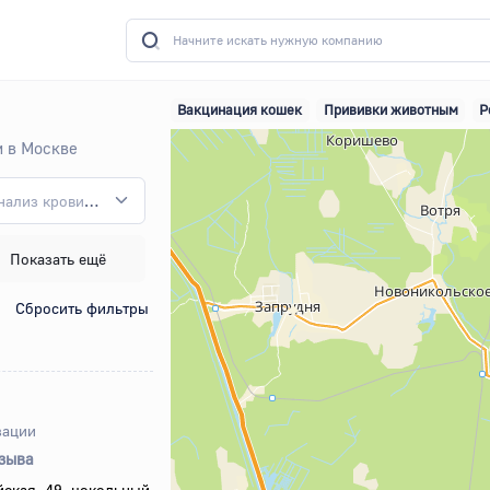
Вакцинация кошек
Прививки животным
Р
 в Москве
Анализ крови у собак
Показать ещё
Сбросить фильтры
зации
тзыва
ская, 49, цокольный