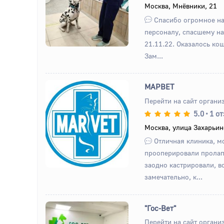
Назад
Вперед
Москва, Мнёвники, 21
Спасибо огромное на
персоналу, спасшему н
21.11.22. Оказалось ко
Зам...
МАРВЕТ
Перейти на сайт органи
5.0
•
1 о
Назад
Вперед
Москва, улица Захарьин
Отличная клиника, м
прооперировали пролап
заодно кастрировали, в
замечательно, к...
"Гос-Вет"
Перейти на сайт органи