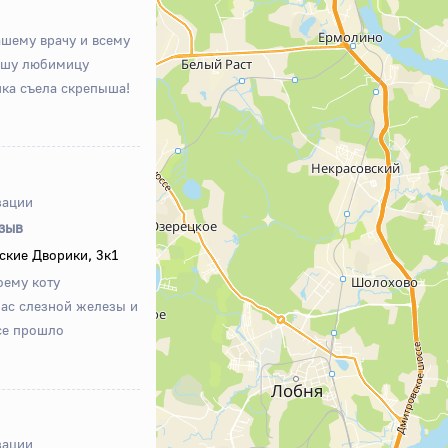
шему врачу и всему
ашу любимицу
шка съела скрепыша!
зации
тзыв
ские Дворики, 3к1
оему коту
ас слезной железы и
се прошло
зации