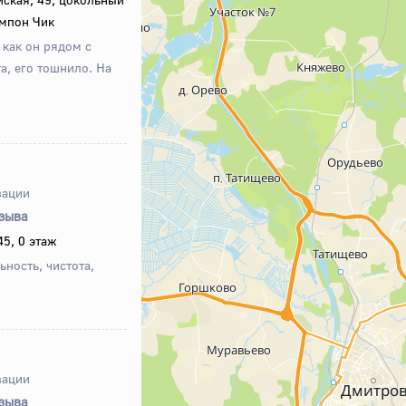
омпон Чик
 как он рядом с
а, его тошнило. На
зации
тзыва
5, 0 этаж
ность, чистота,
зации
тзыва