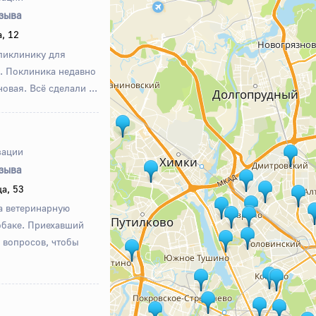
тзыва
, 12
ликлинику для
. Поклиника недавно
овая. Всё сделали ...
зации
тзыва
а, 53
а ветеринарную
обаке. Приехавший
х вопросов, чтобы