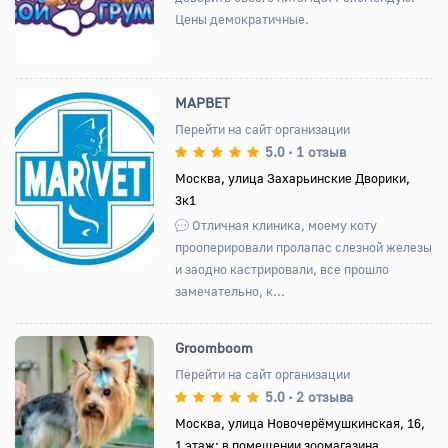
Цены демократичные.
МАРВЕТ
Перейти на сайт организации
5.0
1 отзыв
•
Назад
Вперед
Москва, улица Захарьинские Дворики,
3к1
Отличная клиника, моему коту
прооперировали пролапас слезной железы
и заодно кастрировали, все прошло
замечательно, к...
Groomboom
Перейти на сайт организации
5.0
2 отзыва
•
Назад
Вперед
Москва, улица Новочерёмушкинская, 16,
1 этаж; в помещении зоомагазина