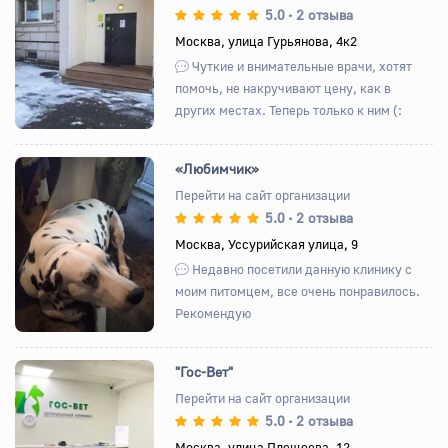
5.0
2 отзыва
•
Назад
Вперед
Москва, улица Гурьянова, 4к2
Чуткие и внимательные врачи, хотят
помочь, не накручивают цену, как в
других местах. Теперь только к ним (:
«Любимчик»
Перейти на сайт организации
5.0
2 отзыва
•
Назад
Вперед
Москва, Уссурийская улица, 9
Недавно посетили данную клинику с
моим питомцем, все очень понравилось.
Рекомендую
"Гос-Вет"
Перейти на сайт организации
5.0
2 отзыва
•
Назад
Вперед
Москва, улица Плещеева, 12