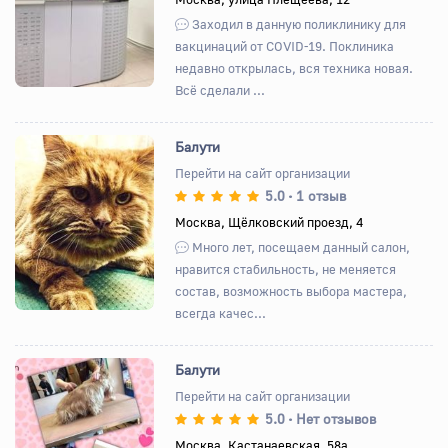
Заходил в данную поликлинику для
вакцинаций от COVID-19. Поклиника
недавно открылась, вся техника новая.
Всё сделали ...
Балути
Перейти на сайт организации
5.0
1 отзыв
•
Назад
Вперед
Москва, Щёлковский проезд, 4
Много лет, посещаем данный салон,
нравится стабильность, не меняется
состав, возможность выбора мастера,
всегда качес...
Балути
Перейти на сайт организации
5.0
Нет отзывов
•
Назад
Вперед
Москва, Кастанаевская, 58а