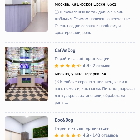
Назад
Вперед
Москва, Каширское шоссе, 65к1
К сожалению не так давно с моим
любимым Ефимом произошло несчастье
Очень поздно осознали проблему и
среагировали, реш...
CatVetDog
Перейти на сайт организации
4.9
2 отзыва
•
Назад
Вперед
Москва, улица Перерва, 54
К собаке хорошо отнеслись, как и к
нам, помогли, как могли. Питомец порезал
лапку, кровь остановили, обработали
рану....
Doc&Dog
Перейти на сайт организации
4.9
140 отзывов
•