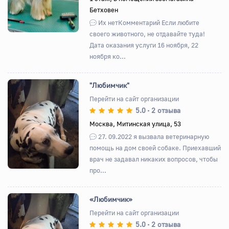
Бетховен
Их нетКомментарий Если любите
своего животного, не отдавайте туда!
Дата оказания услуги 16 ноября, 22
ноября ко...
"Любимчик"
Перейти на сайт организации
5.0
2 отзыва
•
Назад
Вперед
Москва, Митинская улица, 53
27. 09.2022 я вызвала ветеринарную
помощь на дом своей собаке. Приехавший
врач не задавал никаких вопросов, чтобы
про...
«Любимчик»
Перейти на сайт организации
5.0
2 отзыва
•