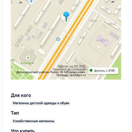
Работает на API 2ГИС
Лицензионное соглашение
Доехать с 2ГИС
Для корректной работы Raster JS API нужен ключ.
Помощь: api@2gis.ru
Для кого
Магазины детской одежды и обуви
Тип
Хозяйственные магазины
Что купить