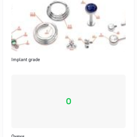
Implant grade
О
Очечи