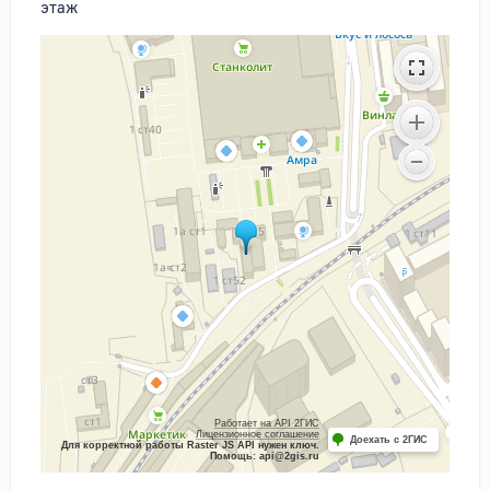
этаж
Работает на API 2ГИС
Лицензионное соглашение
Доехать с 2ГИС
Для корректной работы Raster JS API нужен ключ.
Помощь: api@2gis.ru