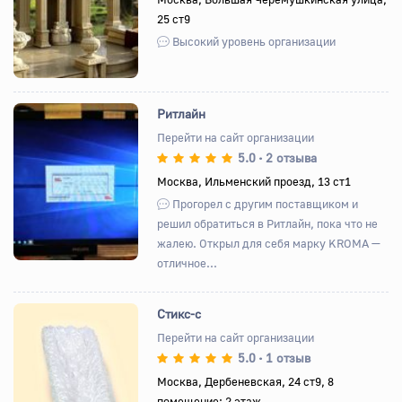
25 ст9
Высокий уровень организации
Ритлайн
Перейти на сайт организации
5.0
2 отзыва
•
Назад
Вперед
Москва, Ильменский проезд, 13 ст1
Прогорел с другим поставщиком и
решил обратиться в Ритлайн, пока что не
жалею. Открыл для себя марку KROMA —
отличное...
Стикс-с
Перейти на сайт организации
5.0
1 отзыв
•
Назад
Вперед
Москва, Дербеневская, 24 ст9, 8
помещение; 2 этаж