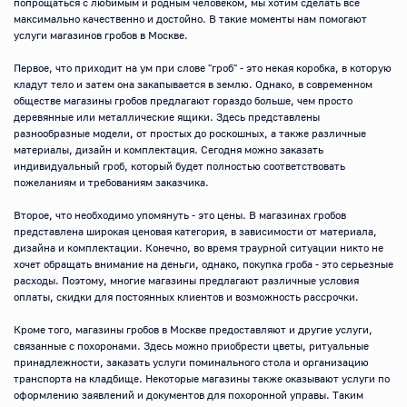
попрощаться с любимым и родным человеком, мы хотим сделать все 
максимально качественно и достойно. В такие моменты нам помогают 
услуги магазинов гробов в Москве.

Первое, что приходит на ум при слове "гроб" - это некая коробка, в которую 
кладут тело и затем она закапывается в землю. Однако, в современном 
обществе магазины гробов предлагают гораздо больше, чем просто 
деревянные или металлические ящики. Здесь представлены 
разнообразные модели, от простых до роскошных, а также различные 
материалы, дизайн и комплектация. Сегодня можно заказать 
индивидуальный гроб, который будет полностью соответствовать 
пожеланиям и требованиям заказчика.

Второе, что необходимо упомянуть - это цены. В магазинах гробов 
представлена широкая ценовая категория, в зависимости от материала, 
дизайна и комплектации. Конечно, во время траурной ситуации никто не 
хочет обращать внимание на деньги, однако, покупка гроба - это серьезные 
расходы. Поэтому, многие магазины предлагают различные условия 
оплаты, скидки для постоянных клиентов и возможность рассрочки.

Кроме того, магазины гробов в Москве предоставляют и другие услуги, 
связанные с похоронами. Здесь можно приобрести цветы, ритуальные 
принадлежности, заказать услуги поминального стола и организацию 
транспорта на кладбище. Некоторые магазины также оказывают услуги по 
оформлению заявлений и документов для похоронной управы. Таким 