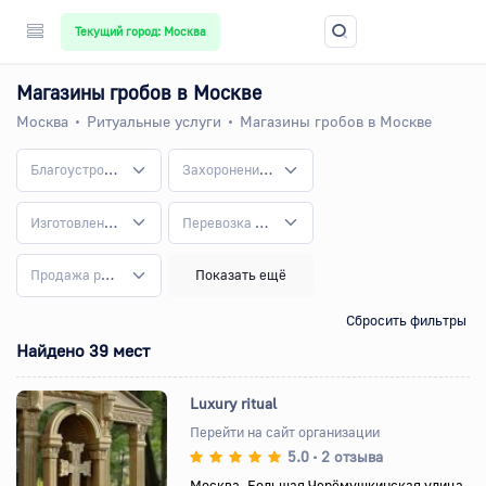
Текущий город: Москва
Магазины гробов в Москве
Москва
Ритуальные услуги
Магазины гробов в Москве
Благоустройство могил
Захоронение и кремация
Изготовление памятников
Перевозка умерших
Продажа ритуальных товаров
Показать ещё
Сбросить фильтры
Найдено 39 мест
Luxury ritual
Перейти на сайт организации
5.0
2 отзыва
•
Назад
Вперед
Москва, Большая Черёмушкинская улица,