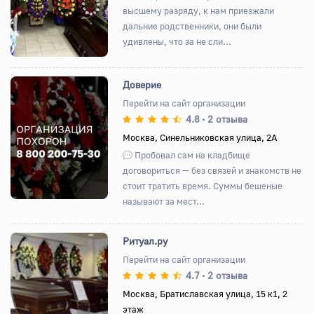
высшему разряду, к нам приезжали
дальние родственники, они были
удивлены, что за не сли...
Доверие
Перейти на сайт организации
4.8
2 отзыва
•
Назад
Вперед
Москва, Синельниковская улица, 2А
Пробовал сам на кладбище
договориться — без связей и знакомств не
стоит тратить время. Суммы бешеные
называют за мест...
Ритуал.ру
Перейти на сайт организации
4.7
2 отзыва
•
Назад
Вперед
Москва, Братиславская улица, 15 к1, 2
этаж