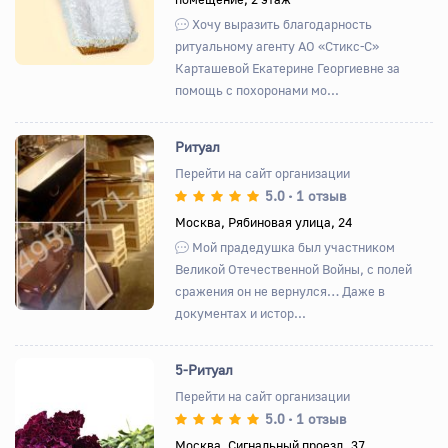
Хочу выразить благодарность
ритуальному агенту АО «Стикс-С»
Карташевой Екатерине Георгиевне за
помощь с похоронами мо...
Ритуал
Перейти на сайт организации
5.0
1 отзыв
•
Назад
Вперед
Москва, Рябиновая улица, 24
Мой прадедушка был участником
Великой Отечественной Войны, с полей
сражения он не вернулся… Даже в
документах и истор...
5-Ритуал
Перейти на сайт организации
5.0
1 отзыв
•
Назад
Вперед
Москва, Сигнальный проезд, 37