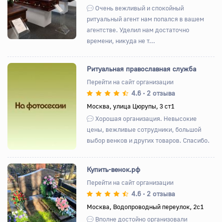
Очень вежливый и спокойный
ритуальный агент нам попался в вашем
агентстве. Уделил нам достаточно
времени, никуда не т...
Ритуальная православная служба
Перейти на сайт организации
4.6
2 отзыва
•
Назад
Вперед
Москва, улица Цюрупы, 3 ст1
Хорошая организация. Невысокие
цены, вежливые сотрудники, большой
выбор венков и других товаров. Спасибо.
Купить-венок.рф
Перейти на сайт организации
4.6
2 отзыва
•
Назад
Вперед
Москва, Водопроводный переулок, 2с1
Вполне достойно организовали