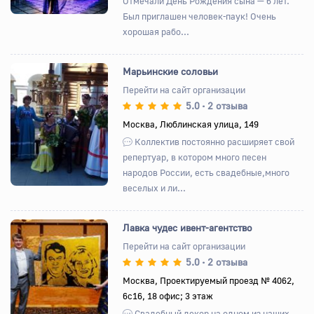
Отмечали День Рождения сына — 6 лет.
Был приглашен человек-паук! Очень
хорошая рабо...
Марьинские соловьи
Перейти на сайт организации
5.0
2 отзыва
•
Назад
Вперед
Москва, Люблинская улица, 149
Коллектив постоянно расширяет свой
репертуар, в котором много песен
народов России, есть свадебные,много
веселых и ли...
Лавка чудес ивент-агентство
Перейти на сайт организации
5.0
2 отзыва
•
Назад
Вперед
Москва, Проектируемый проезд № 4062,
6с16, 18 офис; 3 этаж
Свадебный декор на одном из наших