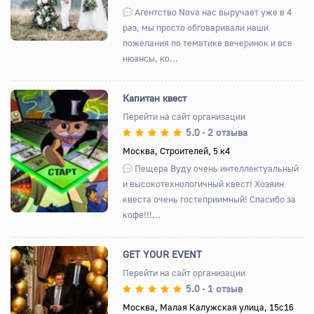
Агентство Nova нас выручает уже в 4
раз, мы просто обговаривали наши
пожелания по тематике вечеринок и все
нюансы, ко...
Капитан квест
Перейти на сайт организации
5.0
2 отзыва
•
Назад
Вперед
Москва, Строителей, 5 к4
Пещера Вуду очень интеллектуальный
и высокотехнологичный квест! Хозяин
квеста очень гостеприимный! Спасибо за
кофе!!!...
GET YOUR EVENT
Перейти на сайт организации
5.0
1 отзыв
•
Назад
Вперед
Москва, Малая Калужская улица, 15с16