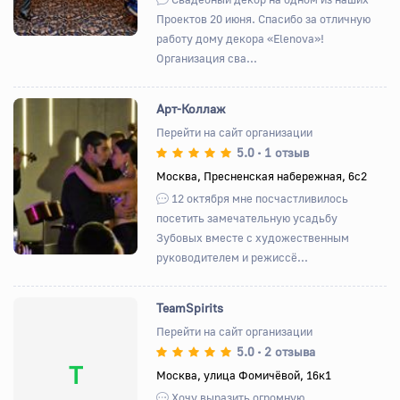
Проектов 20 июня. Спасибо за отличную
работу дому декора «Elenova»!
Организация сва...
Арт-Коллаж
Перейти на сайт организации
5.0
1 отзыв
•
Назад
Вперед
Москва, Пресненская набережная, 6с2
12 октября мне посчастливилось
посетить замечательную усадьбу
Зубовых вместе с художественным
руководителем и режиссё...
TeamSpirits
Перейти на сайт организации
5.0
2 отзыва
•
T
Москва, улица Фомичёвой, 16к1
Хочу выразить огромную