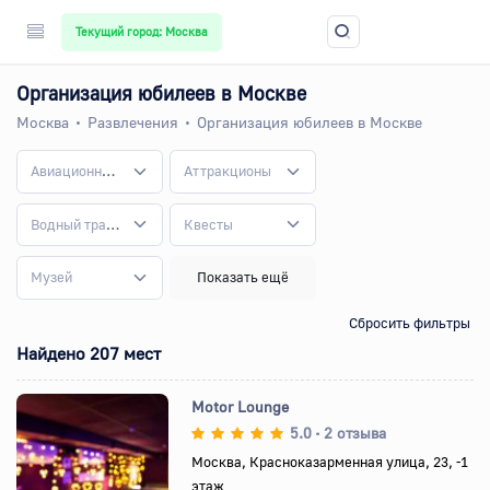
Текущий город: Москва
ПОДПИШИТЕСЬ НА
Организация юбилеев в Москве
НАШУ ГРУППУ В
Москва
Развлечения
Организация юбилеев в Москве
TELEGRAM
Авиационные клубы
Аттракционы
Водный транспорт
Квесты
МЫ ВЫКЛАДЫВАЕМ ТУДА ИНТЕРЕСНЫЕ
НОВОСТИ, РАЗЛИЧНЫЕ ФИШКИ,
Музей
Показать ещё
ПРОМОКОДЫ И ПРЕДЛОЖЕНИЯ ОТ НАШИХ
ПАРТНЕРОВ
Сбросить фильтры
ПОДПИСАТЬСЯ
Найдено 207 мест
Motor Lounge
5.0
2 отзыва
•
Москва, Красноказарменная улица, 23, -1
этаж
Назад
Вперед