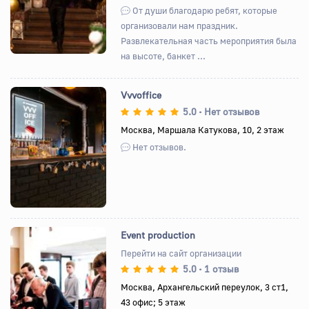
От души благодарю ребят, которые
организовали нам праздник.
Развлекательная часть мероприятия была
на высоте, банкет ...
Vvvoffice
5.0
Нет отзывов
•
Москва, Маршала Катукова, 10, 2 этаж
Назад
Вперед
Нет отзывов.
Event production
Перейти на сайт организации
5.0
1 отзыв
•
Назад
Вперед
Москва, Архангельский переулок, 3 ст1,
43 офис; 5 этаж