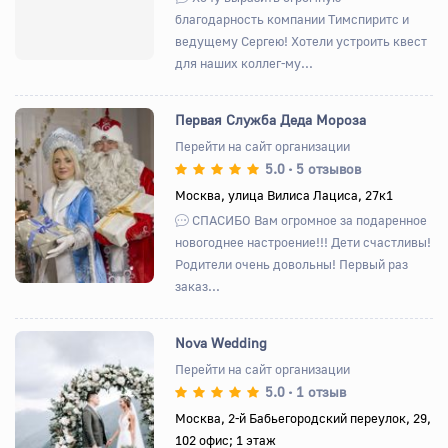
благодарность компании Тимспиритс и
ведущему Сергею! Хотели устроить квест
для наших коллег-му...
Первая Служба Деда Мороза
Перейти на сайт организации
5.0
5 отзывов
•
Назад
Вперед
Москва, улица Вилиса Лациса, 27к1
СПАСИБО Вам огромное за подаренное
новогоднее настроение!!! Дети счастливы!
Родители очень довольны! Первый раз
заказ...
Nova Wedding
Перейти на сайт организации
5.0
1 отзыв
•
Назад
Вперед
Москва, 2-й Бабьегородский переулок, 29,
102 офис; 1 этаж