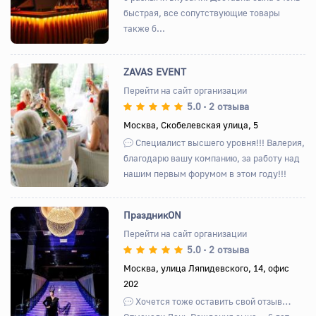
быстрая, все сопутствующие товары
также б...
ZAVAS EVENT
Перейти на сайт организации
5.0
2 отзыва
•
Назад
Вперед
Москва, Скобелевская улица, 5
Специалист высшего уровня!!! Валерия,
благодарю вашу компанию, за работу над
нашим первым форумом в этом году!!!
ПраздникON
Перейти на сайт организации
5.0
2 отзыва
•
Назад
Вперед
Москва, улица Ляпидевского, 14, офис
202
Хочется тоже оставить свой отзыв…