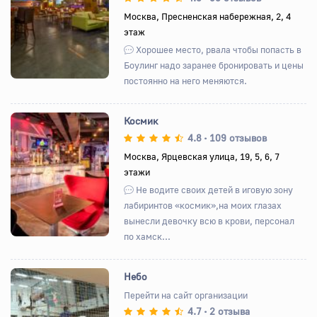
Назад
Вперед
Москва, Пресненская набережная, 2, 4
этаж
Хорошее место, рвала чтобы попасть в
Боулинг надо заранее бронировать и цены
постоянно на него меняются.
Космик
4.8
109 отзывов
•
Москва, Ярцевская улица, 19, 5, 6, 7
этажи
Назад
Вперед
Не водите своих детей в иговую зону
лабиринтов «космик»,на моих глазах
вынесли девочку всю в крови, персонал
по хамск...
Небо
Перейти на сайт организации
4.7
2 отзыва
•