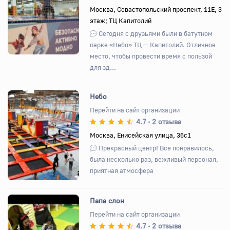
Назад
Вперед
Москва, Севастопольский проспект, 11Е, 3
этаж; ТЦ Капитолий
Сегодня с друзьями были в батутном
парке «Небо» ТЦ — Капитолий. Отличное
место, чтобы провести время с пользой
для зд...
Небо
Перейти на сайт организации
4.7
2 отзыва
•
Назад
Вперед
Москва, Енисейская улица, 36с1
Прекрасный центр! Все понравилось,
была несколько раз, вежливый персонал,
приятная атмосфера
Папа слон
Перейти на сайт организации
4.7
2 отзыва
•