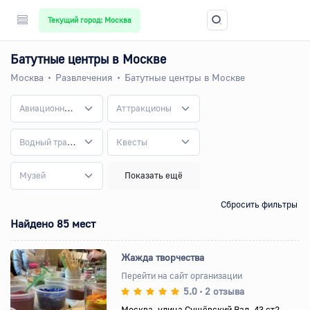
Текущий город: Москва
Батутные центры в Москве
Москва
Развлечения
Батутные центры в Москве
Авиационные клубы
Аттракционы
Водный транспорт
Квесты
Музей
Показать ещё
Сбросить фильтры
Найдено 85 мест
Жажда творчества
Перейти на сайт организации
5.0
2 отзыва
•
Назад
Вперед
Москва, улица Сущёвский Вал, 43 ст2,