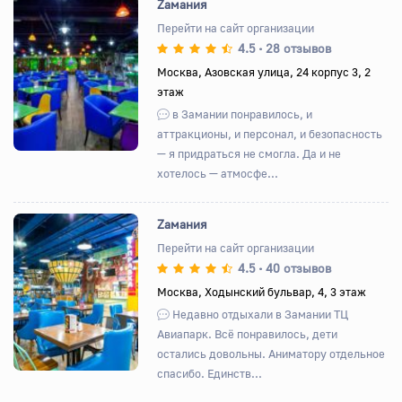
Zамания
Перейти на сайт организации
4.5
28 отзывов
•
Назад
Вперед
Москва, Азовская улица, 24 корпус 3, 2
этаж
в Замании понравилось, и
аттракционы, и персонал, и безопасность
— я придраться не смогла. Да и не
хотелось — атмосфе...
Zамания
Перейти на сайт организации
4.5
40 отзывов
•
Назад
Вперед
Москва, Ходынский бульвар, 4, 3 этаж
Недавно отдыхали в Замании ТЦ
Авиапарк. Всё понравилось, дети
остались довольны. Аниматору отдельное
спасибо. Единств...