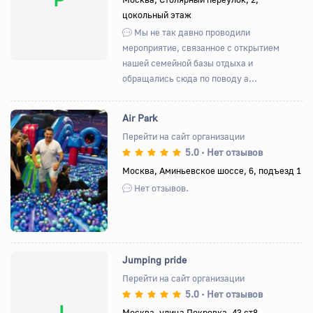
цокольный этаж
Мы не так давно проводили
мероприятие, связанное с открытием
нашей семейной базы отдыха и
обращались сюда по поводу а...
Air Park
Перейти на сайт организации
5.0
Нет отзывов
•
Назад
Вперед
Москва, Аминьевское шоссе, 6, подъезд 1
Нет отзывов.
Jumping pride
Перейти на сайт организации
5.0
Нет отзывов
•
J
Москва, улица Покровка, 43 ст8