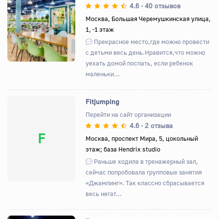
4.6
40 отзывов
•
Назад
Вперед
Москва, Большая Черемушкинская улица,
1, -1 этаж
Прекрасное место,где можно провести
с детьми весь день.Нравится,что можно
уехать домой поспать, если ребенок
маленьки...
Fitjumping
Перейти на сайт организации
4.6
2 отзыва
•
F
Москва, проспект Мира, 5, цокольный
этаж; база Hendrix studio
Раньше ходила в тренажерный зал,
сейчас попробовала групповые занятия
«Джампинг». Так классно сбрасывается
весь негат...