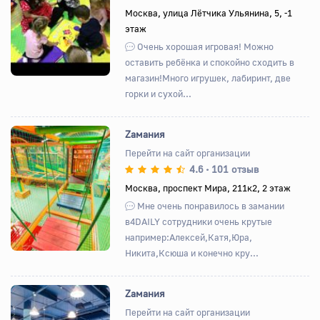
Назад
Вперед
Москва, улица Лётчика Ульянина, 5, -1
этаж
Очень хорошая игровая! Можно
оставить ребёнка и спокойно сходить в
магазин!Много игрушек, лабиринт, две
горки и сухой...
Zамания
Перейти на сайт организации
4.6
101 отзыв
•
Назад
Вперед
Москва, проспект Мира, 211к2, 2 этаж
Мне очень понравилось в замании
в4DAILY сотрудники очень крутые
например:Алексей,Катя,Юра,
Никита,Ксюша и конечно кру...
Zамания
Перейти на сайт организации