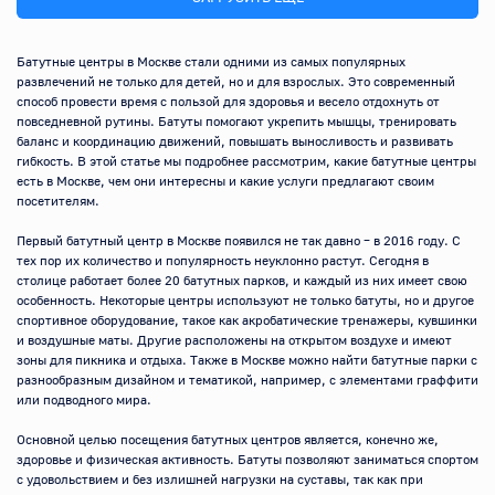
Батутные центры в Москве стали одними из самых популярных 
развлечений не только для детей, но и для взрослых. Это современный 
способ провести время с пользой для здоровья и весело отдохнуть от 
повседневной рутины. Батуты помогают укрепить мышцы, тренировать 
баланс и координацию движений, повышать выносливость и развивать 
гибкость. В этой статье мы подробнее рассмотрим, какие батутные центры 
есть в Москве, чем они интересны и какие услуги предлагают своим 
посетителям.

Первый батутный центр в Москве появился не так давно – в 2016 году. С 
тех пор их количество и популярность неуклонно растут. Сегодня в 
столице работает более 20 батутных парков, и каждый из них имеет свою 
особенность. Некоторые центры используют не только батуты, но и другое 
спортивное оборудование, такое как акробатические тренажеры, кувшинки 
и воздушные маты. Другие расположены на открытом воздухе и имеют 
зоны для пикника и отдыха. Также в Москве можно найти батутные парки с 
разнообразным дизайном и тематикой, например, с элементами граффити 
или подводного мира.

Основной целью посещения батутных центров является, конечно же, 
здоровье и физическая активность. Батуты позволяют заниматься спортом 
с удовольствием и без излишней нагрузки на суставы, так как при 