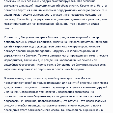
прыжках на них все шоки и удары амортизируются. Это особенно 
актуально для людей, ведущих сидячий образ жизни. Кроме того, батуты 
помогают бороться с лишним весом и поддерживать хорошую форму. Они 
увеличивают общую выносливость и укрепляют сердечно-сосудистую 
систему. Также батуты улучшают координацию движений и реакцию, что 
может пригодиться как в повседневной жизни, так и в других видах 
спорта.

Кроме того, батутные центры в Москве предлагают широкий спектр 
дополнительных услуг. Например, многие из них организуют занятия для 
детей и взрослых под руководством опытных инструкторов, которые 
помогут правильно распределить нагрузку и выполнить различные 
упражнения на батутах. Также в центрах могут проводиться тематические 
мероприятия, такие как дни рождения, корпоративные вечера или 
свадебные фотосессии. Кроме того, в большинстве батутных парков есть 
кафе или закусочные со вкусными и полезными блюдами. 

В заключение, стоит отметить, что батутные центры в Москве 
представляют собой не только площадки для занятий спортом, но и места 
для душевного отдыха и приятного времяпровождения в компании друзей 
и близких. Современные технологии и безопасное оборудование 
позволяют посещать батутные парки людям всех возрастов и уровней 
подготовки. И, конечно, нельзя забывать, что батуты – это незабываемые 
эмоции и улыбки на лицах, которые остаются с нами еще долго после 
посещения этого замечательного места. Так что если вы еще не были в 