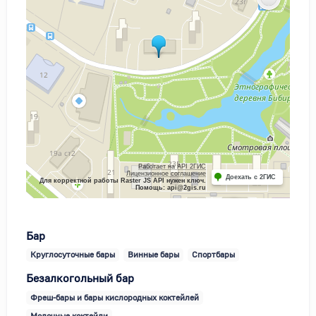
Работает на API 2ГИС
Лицензионное соглашение
Доехать с 2ГИС
Для корректной работы Raster JS API нужен ключ.
Помощь: api@2gis.ru
Бар
Круглосуточные бары
Винные бары
Спортбары
Безалкогольный бар
Фреш-бары и бары кислородных коктейлей
Молочные коктейли