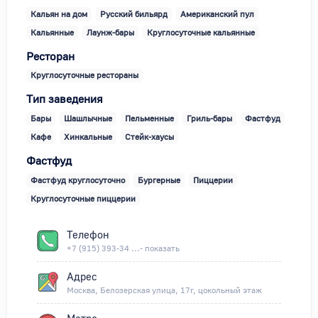
Кальян на дом
Русский бильярд
Американский пул
Кальянные
Лаунж-бары
Круглосуточные кальянные
Ресторан
Круглосуточные рестораны
Тип заведения
Бары
Шашлычные
Пельменные
Гриль-бары
Фастфуд
Кафе
Хинкальные
Стейк-хаусы
Фастфуд
Фастфуд круглосуточно
Бургерные
Пиццерии
Круглосуточные пиццерии
Телефон
+7 (915) 393-34 ...- показать
Адрес
Москва, Белозерская улица, 17г, цокольный этаж