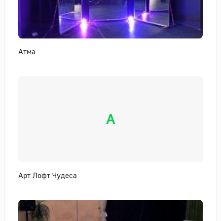
Атма
А
Арт Лофт Чудеса