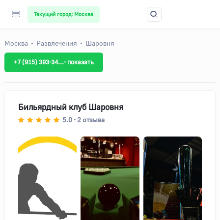
Текущий город: Москва
Москва
Развлечения
Шаровня
+7 (915) 393-34...- показать
Бильярдный клуб Шаровня
5.0
2
отзыва
•