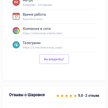
Метро
Бибирево
Алтуфьево
Время работы
Круглосуточно
Компания в сети
https://sharovnja.clients.site/
Телеграмм
https://t.me/sharovnya_svao1
Вы владелец?
Отзывы о
Шаровня
5.0
2 отзыва
•