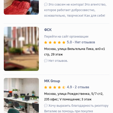
Это совсем не контора! Это агентство,
которое работает добросовестно,
основательно, творчески! Как для себя!
ФСК
Перейти на сайт организации
5.0
Нет отзывов
•
Назад
Вперед
Москва, улица Вильгельма Пика, вл3 к1
стр, 29 этаж
Нет отзывов.
MK Group
4.9
2 отзыва
•
Москва, улица Рождественка, 5/7 ст2,
235 офис; V помещение; 3 этаж
Назад
Вперед
Хочу выразить благодарность риэлтору
Виталию за помощь при покупке