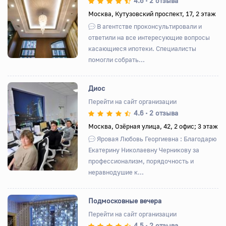
4.6
2 отзыва
•
Назад
Вперед
Москва, Кутузовский проспект, 17, 2 этаж
В агентстве проконсультировали и
ответили на все интересующие вопросы
касающиеся ипотеки. Специалисты
помогли собрать...
Диос
Перейти на сайт организации
4.6
2 отзыва
•
Назад
Вперед
Москва, Озёрная улица, 42, 2 офис; 3 этаж
Яровая Любовь Георгиевна : Благодарю
Екатерину Николаевну Черникову за
профессионализм, порядочность и
неравнодушие к...
Подмосковные вечера
Перейти на сайт организации
4.5
2 отзыва
•