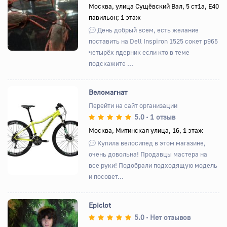
Назад
Вперед
Москва, улица Сущёвский Вал, 5 ст1а, E40
павильон; 1 этаж
День добрый всем, есть желание
поставить на Dell Inspiron 1525 сокет p965
четырёх ядерник если кто в теме
подскажите ...
Веломагнат
Перейти на сайт организации
5.0
1 отзыв
•
Назад
Вперед
Москва, Митинская улица, 16, 1 этаж
Купила велосипед в этом магазине,
очень довольна! Продавцы мастера на
все руки! Подобрали подходящую модель
и посовет...
Epiclot
5.0
Нет отзывов
•