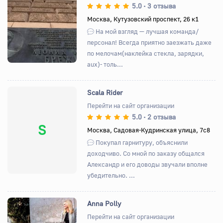
5.0
3 отзыва
•
Назад
Вперед
Москва, Кутузовский проспект, 26 к1
На мой взгляд — лучшая команда/
персонал! Всегда приятно заезжать даже
по мелочам(наклейка стекла, зарядки,
aux)- толь...
Scala Rider
Перейти на сайт организации
5.0
2 отзыва
•
S
Москва, Садовая-Кудринская улица, 7с8
Покупал гарнитуру, объяснили
доходчиво. Со мной по заказу общался
Александр и его доводы звучали вполне
убедительно. ...
Anna Polly
Перейти на сайт организации