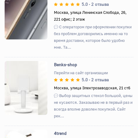
5.0
2 отзыва
•
Назад
Вперед
Москва, улица Ленинская Слобода, 26,
221 офис; 2 этаж
С оператором при оформлении покупки
без проблем договорились именно на то
время доставки, которое было удобно
мне. Та...
Benks-shop
Перейти на сайт организации
5.0
2 отзыва
•
Назад
Вперед
Москва, улица Электрозаводская, 21 ст6
Выбор защитных стекол большой, цены
не кусаются. Заказываю не в первый раз и
всегда вполне доволен покупкой. Сайт
рек...
4trend