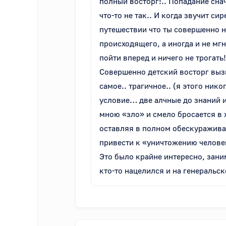
полный восторг!.. Попадание снач
что-то не так.. И когда звучит с
путешествии что ты совершенно не
происходящего, а иногда и не мг
пойти вперед и ничего не трогать
Совершенно детский восторг вызы
самое.. трагичное.. (я этого ник
условие… две алчные до знаний и 
мною «зло» и смело бросается в 
оставляя в полном обескураживан
привести к «уничтожению человеко
Это было крайне интересно, зани
кто-то нацелился и на генеральск