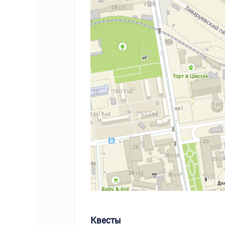
Для
Квесты