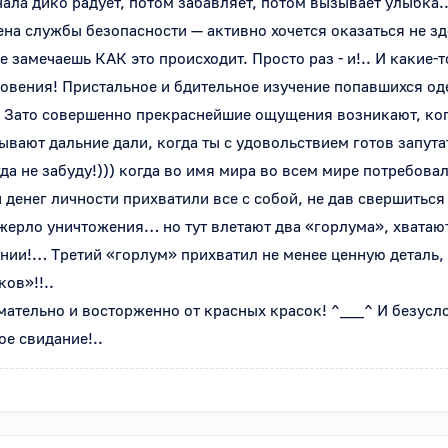
ала дико радует, потом забавляет, потом вызывает улыбка.. 
ирена службы безопасности — активно хочется оказаться не зд
 замечаешь КАК это происходит. Просто раз - и!.. И какие-т
новения! Пристальное и бдительное изучение попавшихся оде
! Зато совершенно прекраснейшие ощущения возникают, когда
вают дальние дали, когда ты с удовольствием готов запутат
огда не забуду!))) когда во имя мира во всем мире потребов
денег личности прихватили все с собой, не дав свершиться 
жерло уничтожения… но тут влетают два «горлума», хватаю
ии!… Третий «горлум» прихватил не менее ценную деталь, 
в»!!.. 

мательно и восторженно от красных красок! ^___^ И безусл
ое свидание!..