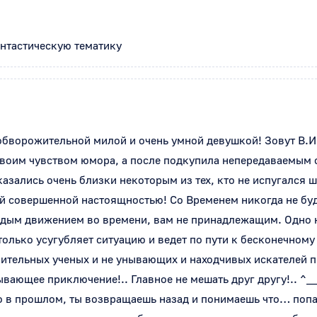
нтастическую тематику
обворожительной милой и очень умной девушкой! Зовут В.И.К
своим чувством юмора, а после подкупила непередаваемым с
азались очень близки некоторым из тех, кто не испугался ш
й совершенной настоящностью! Со Временем никогда не буд
аждым движением во времени, вам не принадлежащим. Одно н
только усугубляет ситуацию и ведет по пути к бесконечном
зительных ученых и не унывающих и находчивых искателей п
вающее приключение!.. Главное не мешать друг другу!.. ^__
о в прошлом, ты возвращаешь назад и понимаешь что… попал!