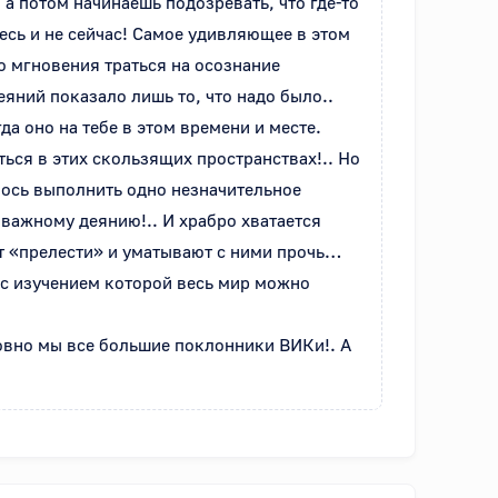
а потом начинаешь подозревать, что где-то 
есь и не сейчас! Самое удивляющее в этом 
о мгновения траться на осознание 
яний показало лишь то, что надо было.. 
 оно на тебе в этом времени и месте. 

ься в этих скользящих пространствах!.. Но 
алось выполнить одно незначительное 
важному деянию!.. И храбро хватается 
т «прелести» и уматывают с ними прочь… 
с изучением которой весь мир можно 
овно мы все большие поклонники ВИКи!. А 