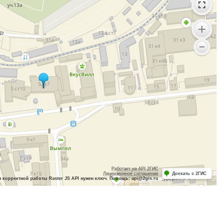
Работает на API 2ГИС
Лицензионное соглашение
Доехать с 2ГИС
 корректной работы Raster JS API нужен ключ. Помощь: api@2gis.ru