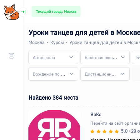
Текущий город: Москва
Уроки танцев для детей в Москв
Москва
Курсы
Уроки танцев для детей в Моск
Автошкола
Балетная школа
Вождение по категориям
Дистанционные курсы
Найдено 384 места
ЯрКо
Перейти на сайт органи
5.0
•
29 
Назад
Вперед
Москва, Новопетровская