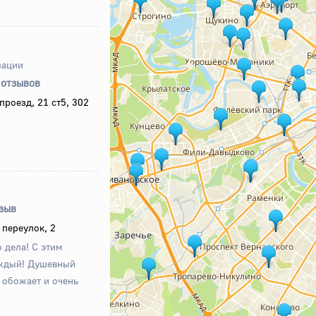
зации
 отзывов
роезд, 21 ст5, 302
тзыв
переулок, 2
 дела! С этим
аждый! Душевный
е обожает и очень