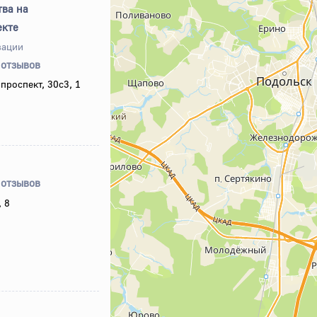
тва на
екте
зации
 отзывов
проспект, 30с3, 1
 отзывов
, 8