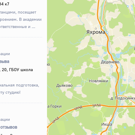
34 к7
танцами, посещает
троением. В академии
тветственные и ...
зации
тзыва
, 20, ГБОУ школа
альная подготовка,
ту студию!
зации
 отзывов