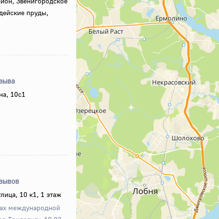
айон, Звенигородское
дейские пруды,
тзыва
на, 10с1
тзывов
лица, 10 к1, 1 этаж
ках международной