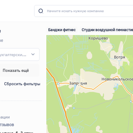
е
Банджи фитнес
Студии воздушной гимнасти
ве
Бухгалтерские и финансовые курсы
Показать ещё
Сбросить фильтры
зации
отзывов
 улица, 6, 3 этаж