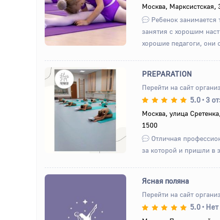
Назад
Вперед
Москва, Марксистская, 
Ребенок занимается 
занятия с хорошим нас
хорошие педагоги, они о
PREPARATION
Перейти на сайт органи
5.0
•
3 о
Назад
Вперед
Москва, улица Сретенка
1500
Отличная профессион
за которой и пришли в э
Ясная поляна
Перейти на сайт органи
5.0
•
Нет
Назад
Вперед