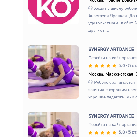
Ходит в школу ребено
Анастасия Яроцкая. Доч
удовольствием, любит 
других п...
SYNERGY ARTDANCE
Перейти на сайт органи
5.0
•
5 о
Назад
Вперед
Москва, Марксистская, 
Ребенок занимается 
занятия с хорошим нас
хорошие педагоги, они о
SYNERGY ARTDANCE
Перейти на сайт органи
5.0
•
5 о