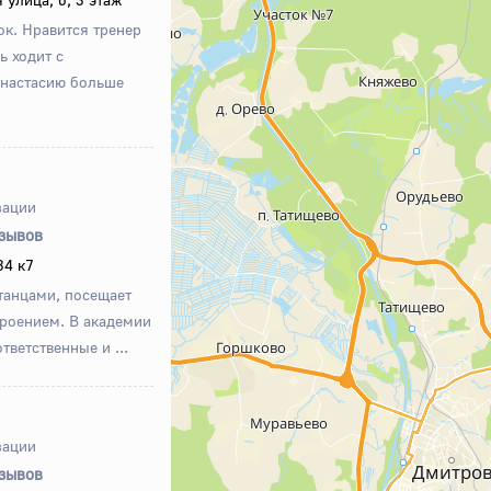
к. Нравится тренер
ь ходит с
Анастасию больше
зации
тзывов
34 к7
танцами, посещает
троением. В академии
тветственные и ...
зации
тзывов