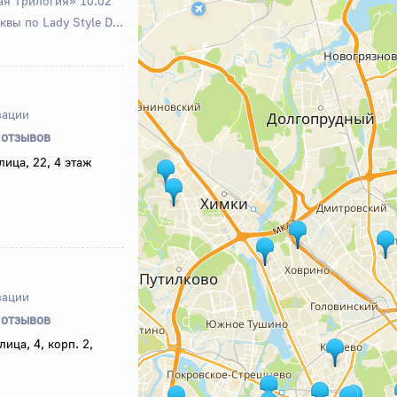
ая Трилогия» 10.02
вы по Lady Style D...
зации
 отзывов
лица, 22, 4 этаж
зации
 отзывов
ица, 4, корп. 2,