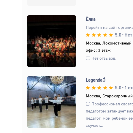
Ёлка
Перейти на сайт органи
5.0
•
Нет
Назад
Вперед
Москва, Локомотивный п
офис; 3 этаж
Нет отзывов.
LegendaÓ
5.0
•
1 о
Москва, Старокирочный 
Назад
Вперед
Профессионал своего
педагогом затанцует к
педагог, мой ребёнок е
скучает...