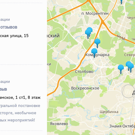
зации
 отзывов
ская улица, 15
зации
тзыв
мское, 1 ст1, 8 этаж
тральной постановке
сторге, необычное
вых мероприятий!