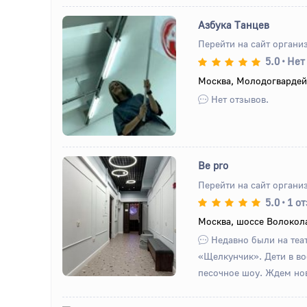
Азбука Танцев
Перейти на сайт органи
5.0
•
Нет
Назад
Вперед
Москва, Молодогвардей
Нет отзывов.
Be pro
Перейти на сайт органи
5.0
•
1 о
Назад
Вперед
Москва, шоссе Волокола
Недавно были на теа
«Щелкунчик». Дети в во
песочное шоу. Ждем но