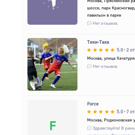
Москва, Пресненский р
шоссе, парк Красногвар
павильон в парке
Нет отзывов.
Тики-Така
5.0
•
2 о
Москва, улица Хачатуря
Назад
Вперед
Нет отзывов.
Force
5.0
•
7 о
Москва, Родионовская у
F
Здравствуйте! В рам