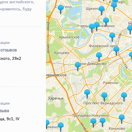
урок английского,
онравилось, буду
зации
 отзывов
кого, 29к2
зации
тзыва
а, 9с1, IV