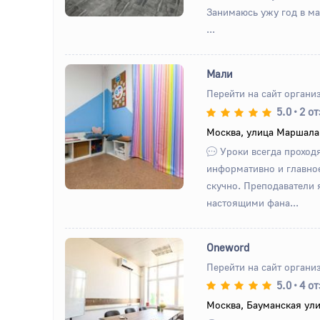
Занимаюсь ужу год в ма
...
Мали
Перейти на сайт органи
5.0
•
2 о
Назад
Вперед
Москва, улица Маршала 
Уроки всегда проходя
информативно и главное
скучно. Преподаватели
настоящими фана...
Oneword
Перейти на сайт органи
5.0
•
4 о
Назад
Вперед
Москва, Бауманская ули