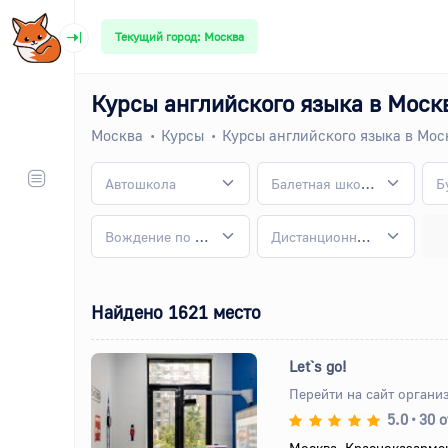
Текущий город: Москва
Курсы английского языка в Моск
Москва
Курсы
Курсы английского языка в Мос
Автошкола
Балетная школа
Вождение по категориям
Дистанционные курсы
Найдено 1621 место
Let`s go!
Перейти на сайт органи
5.0
•
30 
Назад
Вперед
Москва, Красноказарме