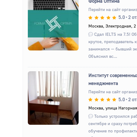
Форма Оптима
Перейти на сайт органи
5.0
•
2 о
Назад
Вперед
Москва, Электродная, 2
Сдал IELTS на 7.5! О
крутое, преподаватель 
занимался — бывший эк
Объяснил вс...
Институт современных
менеджмента
Перейти на сайт органи
Назад
Вперед
5.0
•
2 о
Москва, улица Нагорная,
Только устроился раб
сентябре и сразу потре
обучение по профилакти