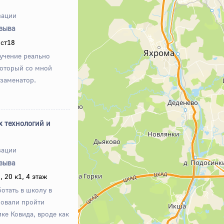
зации
тзыва
 ст18
бучение реально
который со мной
заменатор.
 технологий и
зации
тзыва
 20 к1, 4 этаж
отать в школу в
бовали пройти
ке Ковида, вроде как