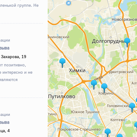
ленькой группе. Не
зации
тзыва
Захарова, 19
т позитивно,
 интересно и не
 являются
зации
тзыва
ца, 4