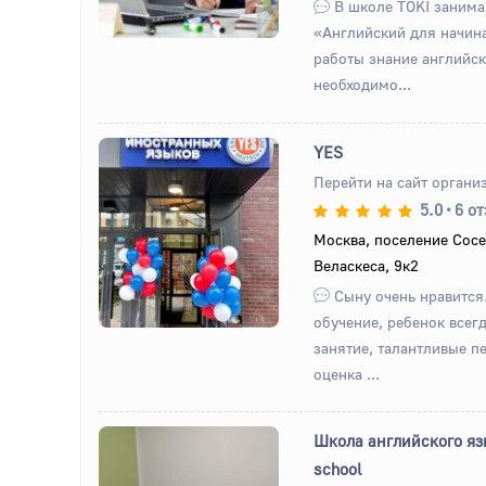
В школе TOKI занима
«Английский для начин
работы знание английск
необходимо...
YES
Перейти на сайт органи
5.0
•
6 о
Назад
Вперед
Москва, поселение Сосе
Веласкеса, 9к2
Сыну очень нравится
обучение, ребенок всегд
занятие, талантливые п
оценка ...
Школа английского яз
school