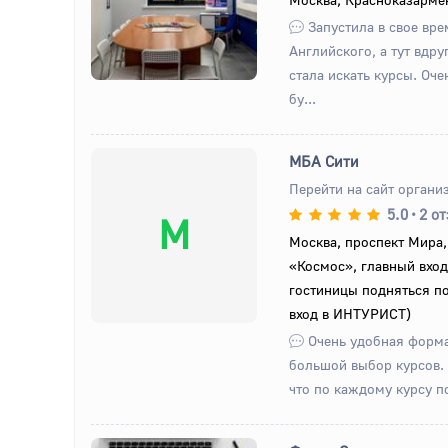
Запустила в свое вре
Английского, а тут вдру
стала искать курсы. Оче
бу...
МБА Сити
Перейти на сайт органи
5.0
•
2 о
М
Москва, проспект Мира,
«Космос», главный вход,
гостиницы подняться по
вход в ИНТУРИСТ)
Очень удобная форма
большой выбор курсов.
что по каждому курсу п