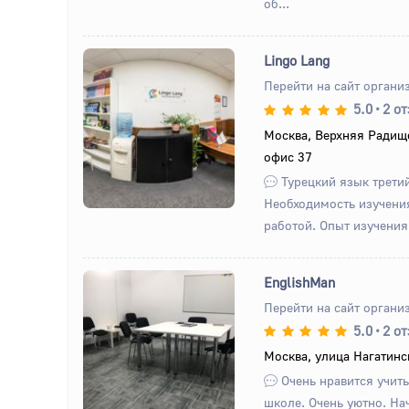
об...
Lingo Lang
Перейти на сайт органи
5.0
•
2 о
Назад
Вперед
Москва, Верхняя Радище
офис 37
Турецкий язык третий
Необходимость изучения
работой. Опыт изучения
EnglishMan
Перейти на сайт органи
5.0
•
2 о
Назад
Вперед
Москва, улица Нагатинск
Очень нравится учить
школе. Очень уютно. На