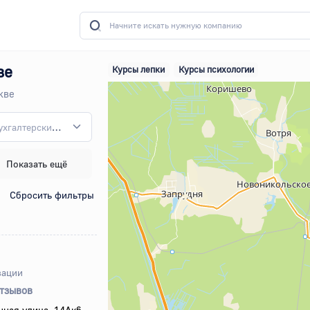
ве
Курсы лепки
Курсы психологии
кве
Бухгалтерские и финансовые курсы
Показать ещё
Сбросить фильтры
зации
отзывов
нная улица, 14Ак6