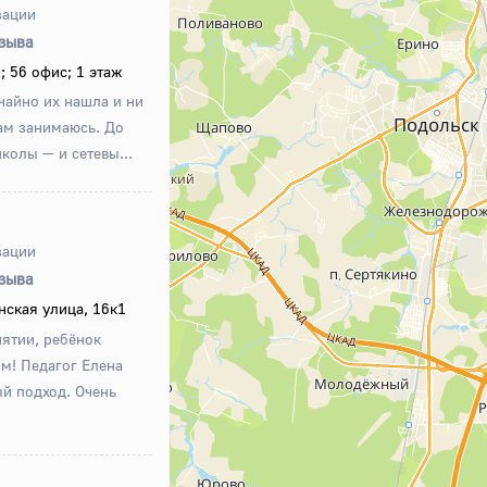
зации
тзыва
7; 56 офис; 1 этаж
чайно их нашла и ни
там занимаюсь. До
колы — и сетевы...
зации
тзыва
нская улица, 16к1
ятии, ребёнок
м! Педагог Елена
й подход. Очень