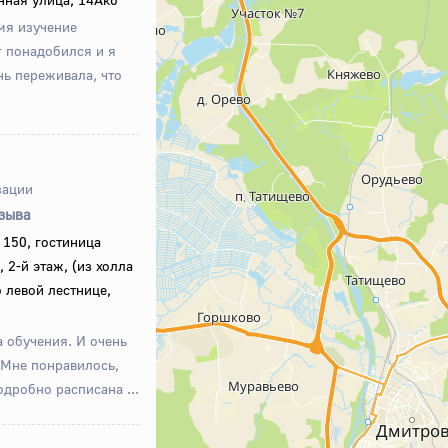
мя изучение
г понадобился и я
нь переживала, что
зации
тзыва
 150, гостиница
 2-й этаж, (из холла
 левой лестнице,
 обучения. И очень
 Мне понравилось,
одробно расписана ...