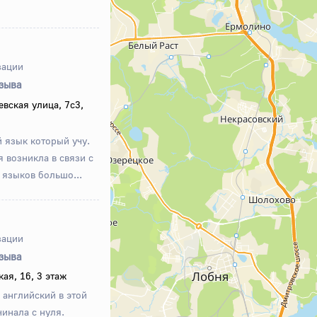
зации
тзыва
вская улица, 7с3,
 язык который учу.
 возникла в связи с
 языков большо...
зации
тзыва
ая, 16, 3 этаж
 английский в этой
чинала с нуля.