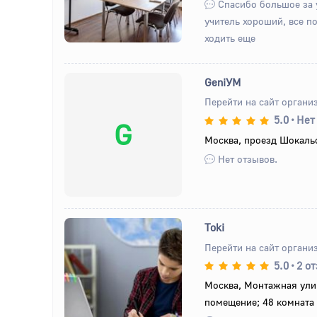
Спасибо большое за 
учитель хороший, все п
ходить еще
GeniУМ
Перейти на сайт органи
5.0
•
Нет
G
Москва, проезд Шокальс
Нет отзывов.
Toki
Перейти на сайт органи
5.0
•
2 о
Назад
Вперед
Москва, Монтажная улиц
помещение; 48 комната