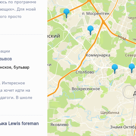
юсь по программе
ающих». Для моей
ого просто
зации
тзывов
нское, бульвар
. Интересное
а хочет идти на
едагоги. В школе
ыка Lewis foreman