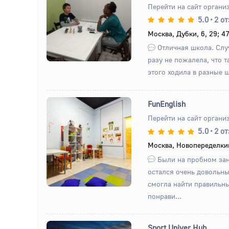
Перейти на сайт органи
Назад
Вперед
5.0
•
2 о
Москва, Дубки, 6, 29; 4
Отличная школа. Слу
разу не пожалела, что 
этого ходила в разные ш
FunEnglish
Перейти на сайт органи
5.0
•
2 о
Назад
Вперед
Москва, Новопеределки
Были на пробном зан
остался очень довольны
смогла найти правильны
понрави...
Sport Univer Hub