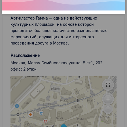
О нас
Арт-кластер Гамма — одна из действующих 
культурных площадок, на основе которой 
проводится большое количество разноплановых 
мероприятий, служащих для интересного 
проведения досуга в Москве.
Расположение
Москва, Малая Семёновская улица, 5 ст1, 202
офис; 2 этаж