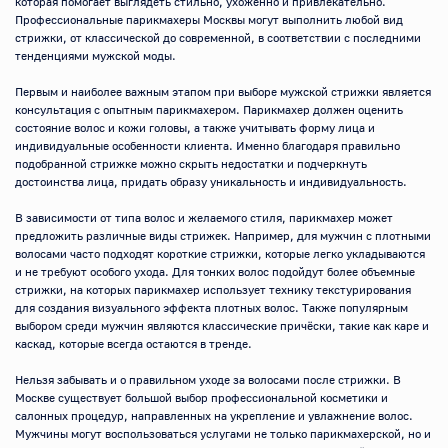
которая помогает выглядеть стильно, ухоженно и привлекательно. 
Профессиональные парикмахеры Москвы могут выполнить любой вид 
стрижки, от классической до современной, в соответствии с последними 
тенденциями мужской моды.

Первым и наиболее важным этапом при выборе мужской стрижки является 
консультация с опытным парикмахером. Парикмахер должен оценить 
состояние волос и кожи головы, а также учитывать форму лица и 
индивидуальные особенности клиента. Именно благодаря правильно 
подобранной стрижке можно скрыть недостатки и подчеркнуть 
достоинства лица, придать образу уникальность и индивидуальность.

В зависимости от типа волос и желаемого стиля, парикмахер может 
предложить различные виды стрижек. Например, для мужчин с плотными 
волосами часто подходят короткие стрижки, которые легко укладываются 
и не требуют особого ухода. Для тонких волос подойдут более объемные 
стрижки, на которых парикмахер использует технику текстурирования 
для создания визуального эффекта плотных волос. Также популярным 
выбором среди мужчин являются классические причёски, такие как каре и 
каскад, которые всегда остаются в тренде.

Нельзя забывать и о правильном уходе за волосами после стрижки. В 
Москве существует большой выбор профессиональной косметики и 
салонных процедур, направленных на укрепление и увлажнение волос. 
Мужчины могут воспользоваться услугами не только парикмахерской, но и 