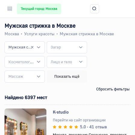
Текущий город: Москва
Мужская стрижка в Москве
Москва
Услуги красоты
Мужская стрижка в Москве
Мужская стрижка
Загар
Косметологические услуги
Лицо и тело
Массаж
Показать ещё
Сбросить фильтры
Найдено 6397 мест
K-studio
Перейти на сайт организации
5.0
41 отзыв
•
Назад
Вперед
Москва, поселение Сосенское, проспект