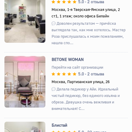
5.0
2 отзыва
•
Москва, 1-я Тверская-Ямская улица, 2
ст1, 1 этаж; около офиса Билайн
Назад
Вперед
Доволен результатом — причёска
выглядела так, как мне хотелось. Мастер
Роза прислушалась к моим пожеланиям,
нашла спо...
BETONE WOMAN
Перейти на сайт организации
5.0
2 отзыва
•
Назад
Вперед
Москва, Партизанская улица, 26
Делала педикюр у Айи. Идеальный
чистый педикюр, без единого изъяна и
обреза. Девушка очень вежливая и
внимательная! С...
Блистай