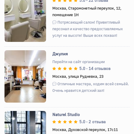
5.0
22 отзыва
•
Москва, Старомонетный переулок, 12,
помещение 1Н
Назад
Вперед
Потрясающий салон! Приветливый
персонал и качество предоставляемых
услуг на высоте! Выше всех похвал!
Джулия
Перейти на сайт организации
5.0
14 отзывов
•
Назад
Вперед
Москва, улица Рудневка, 23
Отличные мастера, ходим всей семьёй.
Очень нравится детский зал!
Naturel Studio
5.0
2 отзыва
•
Москва, Духовской переулок, 17с11