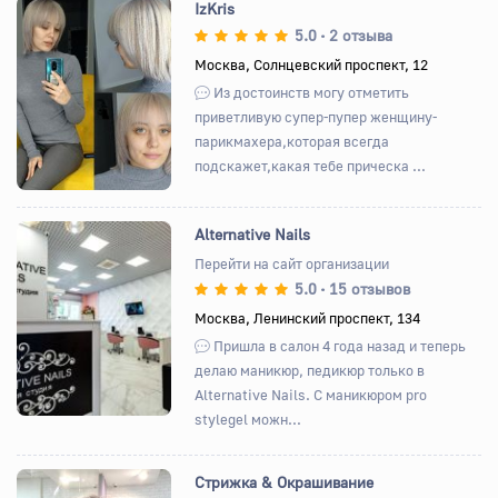
IzKris
5.0
2 отзыва
•
Москва, Солнцевский проспект, 12
Назад
Вперед
Из достоинств могу отметить
приветливую супер-пупер женщину-
парикмахера,которая всегда
подскажет,какая тебе прическа ...
Alternative Nails
Перейти на сайт организации
5.0
15 отзывов
•
Назад
Вперед
Москва, Ленинский проспект, 134
Пришла в салон 4 года назад и теперь
делаю маникюр, педикюр только в
Alternative Nails. С маникюром pro
stylegel можн...
Стрижка & Окрашивание