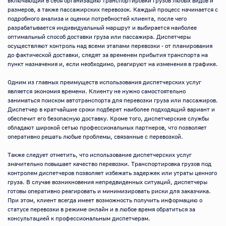
включающий в себя организацию транспортировки грузов любых видов и 
размеров, а также пассажирских перевозок. Каждый процесс начинается с 
подробного анализа и оценки потребностей клиента, после чего 
разрабатывается индивидуальный маршрут и выбирается наиболее 
оптимальный способ доставки груза или пассажира. Диспетчеры 
осуществляют контроль над всеми этапами перевозки - от планирования 
до фактической доставки, следят за временем прибытия транспорта на 
пункт назначения и, если необходимо, реагируют на изменения в графике.

Одним из главных преимуществ использования диспетчерских услуг 
является экономия времени. Клиенту не нужно самостоятельно 
заниматься поиском автотранспорта для перевозки груза или пассажиров. 
Диспетчер в кратчайшие сроки подберет наиболее подходящий вариант и 
обеспечит его безопасную доставку. Кроме того, диспетчерские службы 
обладают широкой сетью профессиональных партнеров, что позволяет 
оперативно решать любые проблемы, связанные с перевозкой.

Также следует отметить, что использование диспетчерских услуг 
значительно повышает качество перевозки. Транспортировка грузов под 
контролем диспетчеров позволяет избежать задержек или утраты ценного 
груза. В случае возникновения непредвиденных ситуаций, диспетчеры 
готовы оперативно реагировать и минимизировать риски для заказчика. 
При этом, клиент всегда имеет возможность получить информацию о 
статусе перевозки в режиме онлайн и в любое время обратиться за 
консультацией к профессиональным диспетчерам.
