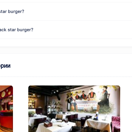
tar burger?
ck star burger?
ории