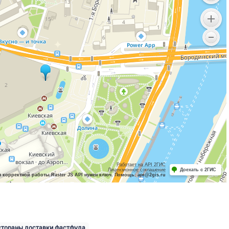
Работает на API 2ГИС
Лицензионное соглашение
Доехать с 2ГИС
 корректной работы Raster JS API нужен ключ. Помощь: api@2gis.ru
стораны доставки фастфуда