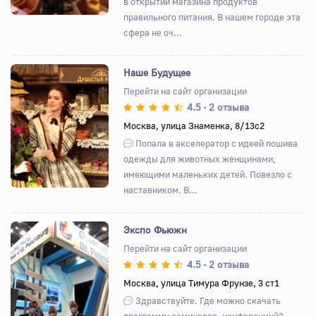
в открытии магазина продуктов
правильного питания. В нашем городе эта
сфера не оч...
Наше Будущее
Перейти на сайт организации
4.5
2 отзыва
•
Назад
Вперед
Москва, улица Знаменка, 8/13с2
Попала в акселератор с идеей пошива
одежды для животных женщинами,
имеющими маленьких детей. Повезло с
наставником. В...
Экспо Фьюжн
Перейти на сайт организации
4.5
2 отзыва
•
Назад
Вперед
Москва, улица Тимура Фрунзе, 3 ст1
Здравствуйте. Где можно скачать
программу семинаров, конференций?