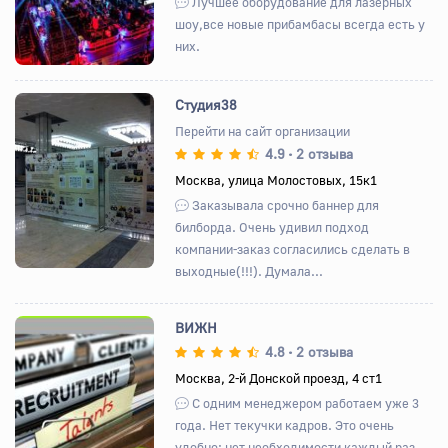
Лучшее оборудование для лазерных
шоу,все новые прибамбасы всегда есть у
них.
Студия38
Перейти на сайт организации
4.9
2 отзыва
•
Назад
Вперед
Москва, улица Молостовых, 15к1
Заказывала срочно баннер для
билборда. Очень удивил подход
компании-заказ согласились сделать в
выходные(!!!). Думала...
ВИЖН
4.8
2 отзыва
•
Москва, 2-й Донской проезд, 4 ст1
Назад
Вперед
С одним менеджером работаем уже 3
года. Нет текучки кадров. Это очень
удобно: нет необходимости каждый раз