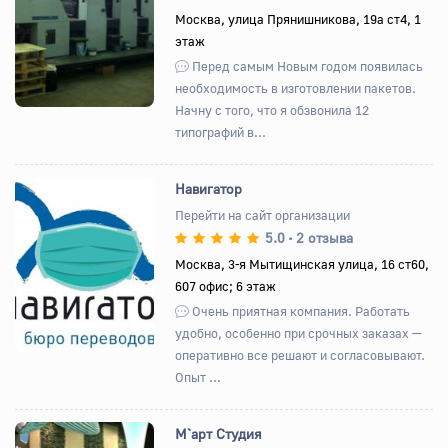
Назад
Вперед
Москва, улица Прянишникова, 19а ст4, 1
этаж
Перед самым Новым годом появилась
необходимость в изготовлении пакетов.
Начну с того, что я обзвонила 12
типографий в...
Навигатор
Перейти на сайт организации
5.0
2 отзыва
•
Назад
Вперед
Москва, 3-я Мытищинская улица, 16 ст60,
607 офис; 6 этаж
Очень приятная компания. Работать
удобно, особенно при срочных заказах —
оперативно все решают и согласовывают.
Опыт ...
М`арт Студия