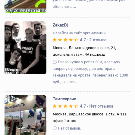
объяснять ...
ZakazDj
Перейти на сайт организации
4.7
2 отзыва
•
Назад
Вперед
Москва, Ленинградское шоссе, 21,
цокольный этаж; 4А подъезд
Вчера купил у ребят 30м, красную
ковровую дорожку, доя ресторана
Генацвале на Арбате, перевел аванс 1000
руб., на сле...
Тампсервис
4.7
Нет отзывов
•
Москва, Варшавское шоссе, 1 ст2, А-111
офис; 1 этаж
Назад
Вперед
Нет отзывов.