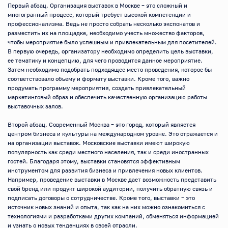
Первый абзац. Организация выставок в Москве – это сложный и 
многогранный процесс, который требует высокой компетенции и 
профессионализма. Ведь не просто собрать несколько экспонатов и 
разместить их на площадке, необходимо учесть множество факторов, 
чтобы мероприятие было успешным и привлекательным для посетителей. 
В первую очередь, организатору необходимо определить цель выставки, 
ее тематику и концепцию, для чего проводится данное мероприятие. 
Затем необходимо подобрать подходящее место проведения, которое бы 
соответствовало объему и формату выставки. Кроме того, важно 
продумать программу мероприятия, создать привлекательный 
маркетинговый образ и обеспечить качественную организацию работы 
выставочных залов.

Второй абзац. Современный Москва – это город, который является 
центром бизнеса и культуры на международном уровне. Это отражается и 
на организации выставок. Московские выставки имеют широкую 
популярность как среди местного населения, так и среди иностранных 
гостей. Благодаря этому, выставки становятся эффективным 
инструментом для развития бизнеса и привлечения новых клиентов. 
Например, проведение выставки в Москве дает возможность представить 
свой бренд или продукт широкой аудитории, получить обратную связь и 
подписать договоры о сотрудничестве. Кроме того, выставки – это 
источник новых знаний и опыта, так как на них можно ознакомиться с 
технологиями и разработками других компаний, обменяться информацией 
и узнать о новых тенденциях в своей отрасли.
