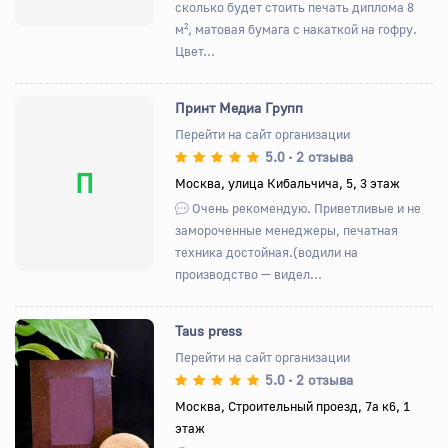
сколько будет стоить печать диплома 8
м², матовая бумага с накаткой на гофру.
Цвет...
Принт Медиа Групп
Перейти на сайт организации
5.0
2 отзыва
•
П
Москва, улица Кибальчича, 5, 3 этаж
Очень рекомендую. Приветливые и не
замороченные менеджеры, печатная
техника достойная.(водили на
производство — видел...
Taus press
Перейти на сайт организации
5.0
2 отзыва
•
Назад
Вперед
Москва, Строительный проезд, 7а к6, 1
этаж