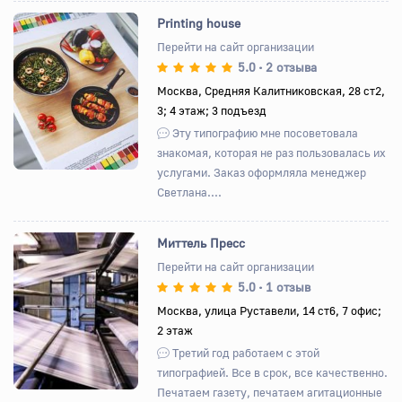
Printing house
Перейти на сайт организации
5.0
2 отзыва
•
Назад
Вперед
Москва, Средняя Калитниковская, 28 ст2,
3; 4 этаж; 3 подъезд
Эту типографию мне посоветовала
знакомая, которая не раз пользовалась их
услугами. Заказ оформляла менеджер
Светлана....
Миттель Пресс
Перейти на сайт организации
5.0
1 отзыв
•
Назад
Вперед
Москва, улица Руставели, 14 ст6, 7 офис;
2 этаж
Третий год работаем с этой
типографией. Все в срок, все качественно.
Печатаем газету, печатаем агитационные