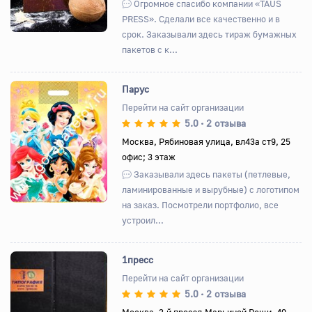
Огромное спасибо компании «TAUS
PRESS». Сделали все качественно и в
срок. Заказывали здесь тираж бумажных
пакетов с к...
Парус
Перейти на сайт организации
5.0
2 отзыва
•
Назад
Вперед
Москва, Рябиновая улица, вл43а ст9, 25
офис; 3 этаж
Заказывали здесь пакеты (петлевые,
ламинированные и вырубные) с логотипом
на заказ. Посмотрели портфолио, все
устроил...
1пресс
Перейти на сайт организации
5.0
2 отзыва
•
Назад
Вперед
Москва, 3-й проезд Марьиной Рощи, 40