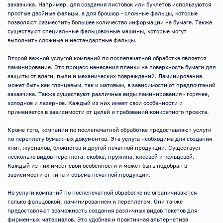
заказчика. Например, для создания листовок или буклетов используются 
простые двойные фальцы, а для брошюр - сложные фальцы, которые 
позволяют разместить большее количество информации на бумаге. Также 
существуют специальные фальцовочные машины, которые могут 
выполнить сложные и нестандартные фальцы.

Второй важной услугой компаний по послепечатной обработке является 
ламинирование. Это процесс нанесения пленки на поверхность бумаги для 
защиты от влаги, пыли и механических повреждений. Ламинирование 
может быть как глянцевым, так и матовым, в зависимости от предпочтений 
заказчика. Также существуют различные виды ламинирования - горячее, 
холодное и лазерное. Каждый из них имеет свои особенности и 
применяется в зависимости от целей и требований конкретного проекта.

Кроме того, компании по послепечатной обработке предоставляют услуги 
по переплету бумажных документов. Эта услуга необходима для создания 
книг, журналов, блокнотов и другой печатной продукции. Существует 
несколько видов переплета: скобка, пружина, клеевой и кольцевой. 
Каждый из них имеет свои особенности и может быть подобран в 
зависимости от типа и объема печатной продукции.

Но услуги компаний по послепечатной обработке не ограничиваются 
только фальцовкой, ламинированием и переплетом. Они также 
предоставляют возможность создания различных видов пакетов для 
фирменных материалов. Это удобная и практичная альтернатива 