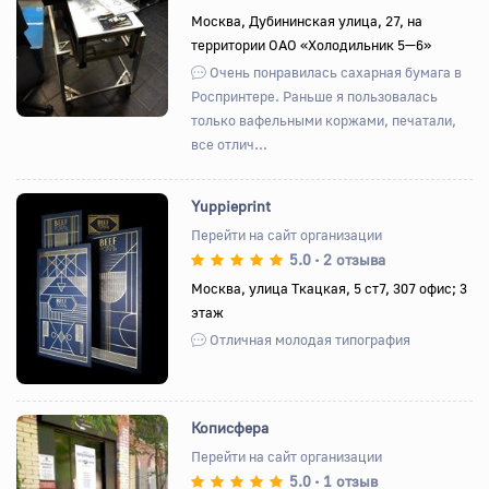
Назад
Вперед
Москва, Дубининская улица, 27, на
территории ОАО «Холодильник 5—6»
Очень понравилась сахарная бумага в
Роспринтере. Раньше я пользовалась
только вафельными коржами, печатали,
все отлич...
Yuppieprint
Перейти на сайт организации
5.0
2 отзыва
•
Назад
Вперед
Москва, улица Ткацкая, 5 ст7, 307 офис; 3
этаж
Отличная молодая типография
Кописфера
Перейти на сайт организации
5.0
1 отзыв
•