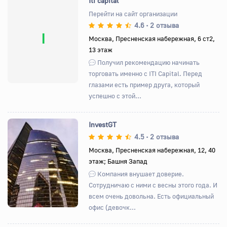
Iti capital
Перейти на сайт организации
4.6
2 отзыва
•
I
Москва, Пресненская набережная, 6 ст2,
13 этаж
Получил рекомендацию начинать
торговать именно с ITI Capital. Перед
глазами есть пример друга, который
успешно с этой...
InvestGT
4.5
2 отзыва
•
Москва, Пресненская набережная, 12, 40
этаж; Башня Запад
Назад
Вперед
Компания внушает доверие.
Сотрудничаю с ними с весны этого года. И
всем очень довольна. Есть официальный
офис (девочк...