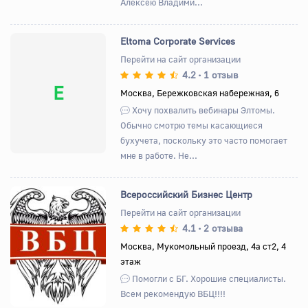
Алексею Владими...
Eltoma Corporate Services
Перейти на сайт организации
4.2
1 отзыв
•
E
Москва, Бережковская набережная, 6
Хочу похвалить вебинары Элтомы.
Обычно смотрю темы касающиеся
бухучета, поскольку это часто помогает
мне в работе. Не...
Всероссийский Бизнес Центр
Перейти на сайт организации
4.1
2 отзыва
•
Назад
Вперед
Москва, Мукомольный проезд, 4а ст2, 4
этаж
Помогли с БГ. Хорошие специалисты.
Всем рекомендую ВБЦ!!!!