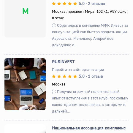
5.0
2 отзыва
•
М
Москва, проспект Мира, 102 к1, А5У офис;
8 этаж
Обратилась в компанию МФК Инвест за
консультацией как быстро продать акции
Аэрофлота. Менеджер Андрей все
доходчиво о...
RUSINVEST
Перейти на сайт организации
5.0
1 отзыв
•
Назад
Вперед
Москва
Получил огромный положительный
опыт от вступления в этот клуб, поскольку
нашел единомышленников, с которыми в
дальней...
Национальная ассоциация комплаенс