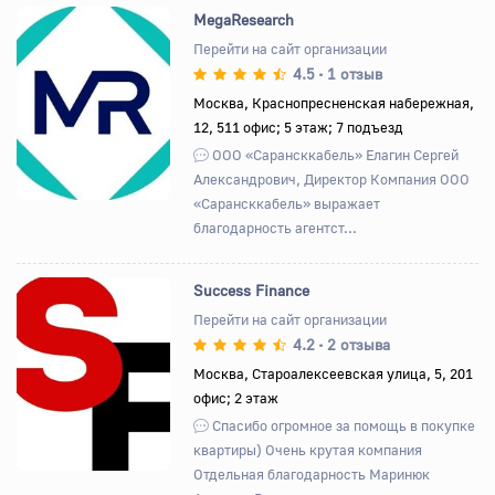
MegaResearch
Перейти на сайт организации
4.5
1 отзыв
•
Назад
Вперед
Москва, Краснопресненская набережная,
12, 511 офис; 5 этаж; 7 подъезд
ООО «Сарансккабель» Елагин Сергей
Александрович, Директор Компания ООО
«Сарансккабель» выражает
благодарность агентст...
Success Finance
Перейти на сайт организации
4.2
2 отзыва
•
Назад
Вперед
Москва, Староалексеевская улица, 5, 201
офис; 2 этаж
Спасибо огромное за помощь в покупке
квартиры) Очень крутая компания
Отдельная благодарность Маринюк