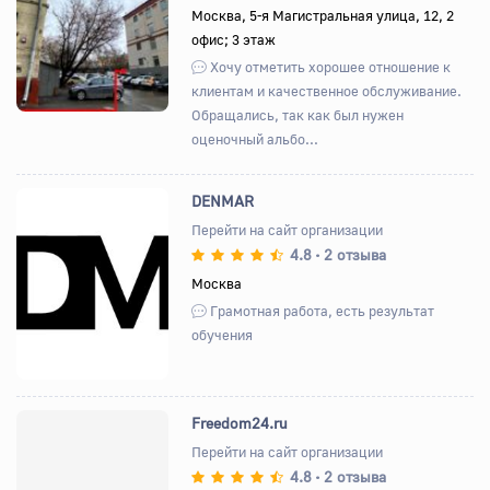
Назад
Вперед
Москва, 5-я Магистральная улица, 12, 2
офис; 3 этаж
Хочу отметить хорошее отношение к
клиентам и качественное обслуживание.
Обращались, так как был нужен
оценочный альбо...
DENMAR
Перейти на сайт организации
4.8
2 отзыва
•
Назад
Вперед
Москва
Грамотная работа, есть результат
обучения
Freedom24.ru
Перейти на сайт организации
4.8
2 отзыва
•