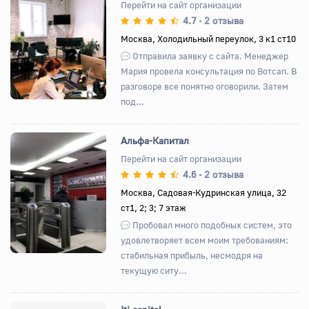
Перейти на сайт организации
4.7
2 отзыва
•
Назад
Вперед
Москва, Холодильный переулок, 3 к1 ст10
Отправила заявку с сайта. Менеджер
Мария провела консультация по Вотсап. В
разговоре все понятно оговорили. Затем
под...
Альфа-Капитал
Перейти на сайт организации
4.6
2 отзыва
•
Назад
Вперед
Москва, Садовая-Кудринская улица, 32
ст1, 2; 3; 7 этаж
Пробовал много подобных систем, это
удовлетворяет всем моим требованиям:
стабильная прибыль, несмодря на
текущую ситу...