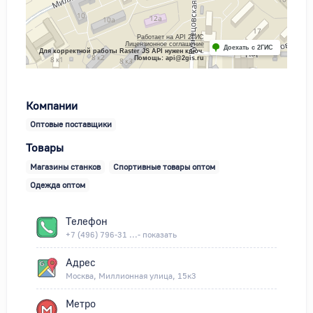
Работает на API 2ГИС
Лицензионное соглашение
Доехать с 2ГИС
Для корректной работы Raster JS API нужен ключ.
Помощь: api@2gis.ru
Компании
Оптовые поставщики
Товары
Магазины станков
Спортивные товары оптом
Одежда оптом
Телефон
+7 (496) 796-31 ...- показать
Адрес
Москва, Миллионная улица, 15к3
Метро