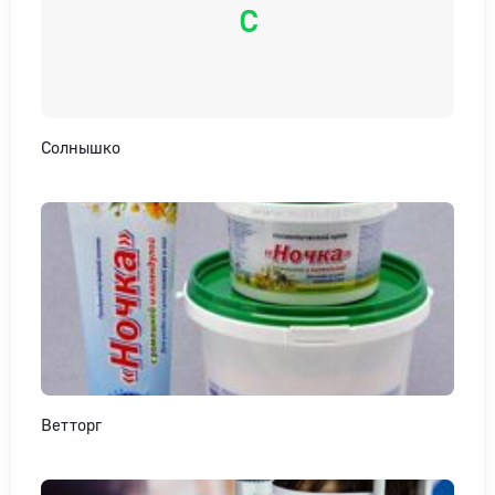
С
Солнышко
Ветторг