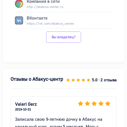
Компания в сети
http://abakus-center.ru
ВКонтакте
https://vk.com/abakus_center
Вы владелец?
Отзывы о
Абакус-центр
5.0
2 отзыва
•
Valeri Gerz
2019-10-31
Записала свою 9-летнюю дочку в Абакус на 
начальный курс, ходим 5 месяцев. Могу с 