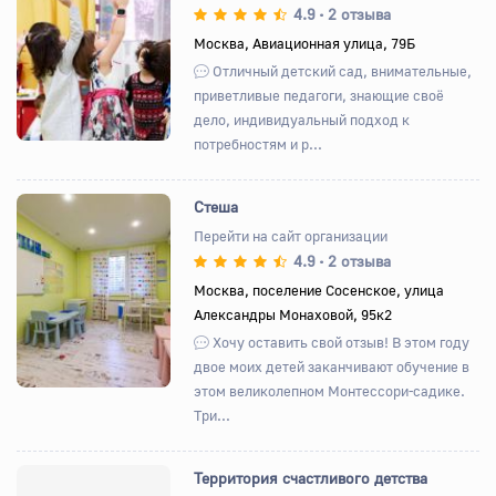
4.9
2 отзыва
•
Назад
Вперед
Москва, Авиационная улица, 79Б
Отличный детский сад, внимательные,
приветливые педагоги, знающие своё
дело, индивидуальный подход к
потребностям и р...
Стеша
Перейти на сайт организации
4.9
2 отзыва
•
Назад
Вперед
Москва, поселение Сосенское, улица
Александры Монаховой, 95к2
Хочу оставить свой отзыв! В этом году
двое моих детей заканчивают обучение в
этом великолепном Монтессори-садике.
Три...
Территория счастливого детства