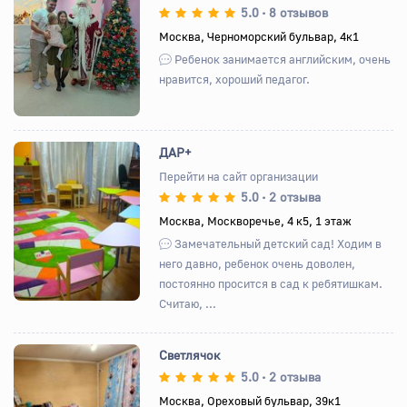
5.0
8 отзывов
•
Назад
Вперед
Москва, Черноморский бульвар, 4к1
Ребенок занимается английским, очень
нравится, хороший педагог.
ДАР+
Перейти на сайт организации
5.0
2 отзыва
•
Назад
Вперед
Москва, Москворечье, 4 к5, 1 этаж
Замечательный детский сад! Ходим в
него давно, ребенок очень доволен,
постоянно просится в сад к ребятишкам.
Считаю, ...
Светлячок
5.0
2 отзыва
•
Москва, Ореховый бульвар, 39к1