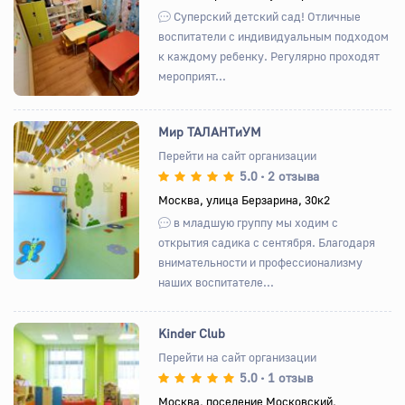
Назад
Вперед
Суперский детский сад! Отличные
воспитатели с индивидуальным подходом
к каждому ребенку. Регулярно проходят
мероприят...
Мир ТАЛАНТиУМ
Перейти на сайт организации
5.0
2 отзыва
•
Назад
Вперед
Москва, улица Берзарина, 30к2
в младшую группу мы ходим с
открытия садика с сентября. Благодаря
внимательности и профессионализму
наших воспитателе...
Kinder Club
Перейти на сайт организации
5.0
1 отзыв
•
Назад
Вперед
Москва, поселение Московский,