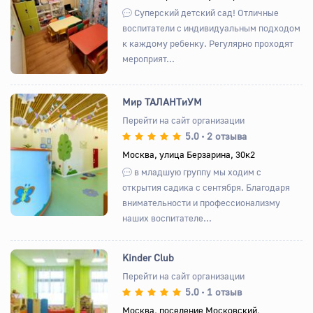
Назад
Вперед
Суперский детский сад! Отличные
воспитатели с индивидуальным подходом
к каждому ребенку. Регулярно проходят
мероприят...
Мир ТАЛАНТиУМ
Перейти на сайт организации
5.0
2 отзыва
•
Назад
Вперед
Москва, улица Берзарина, 30к2
в младшую группу мы ходим с
открытия садика с сентября. Благодаря
внимательности и профессионализму
наших воспитателе...
Kinder Club
Перейти на сайт организации
5.0
1 отзыв
•
Назад
Вперед
Москва, поселение Московский,