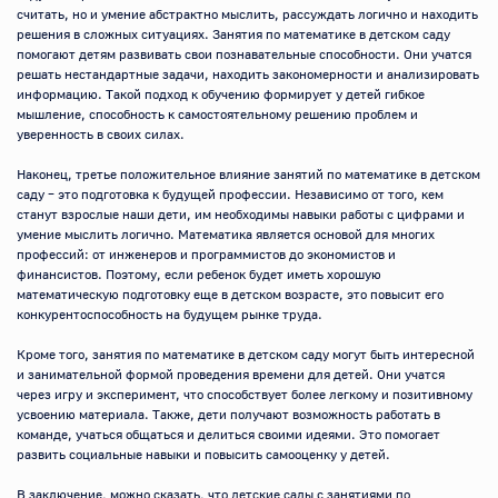
считать, но и умение абстрактно мыслить, рассуждать логично и находить 
решения в сложных ситуациях. Занятия по математике в детском саду 
помогают детям развивать свои познавательные способности. Они учатся 
решать нестандартные задачи, находить закономерности и анализировать 
информацию. Такой подход к обучению формирует у детей гибкое 
мышление, способность к самостоятельному решению проблем и 
уверенность в своих силах.

Наконец, третье положительное влияние занятий по математике в детском 
саду – это подготовка к будущей профессии. Независимо от того, кем 
станут взрослые наши дети, им необходимы навыки работы с цифрами и 
умение мыслить логично. Математика является основой для многих 
профессий: от инженеров и программистов до экономистов и 
финансистов. Поэтому, если ребенок будет иметь хорошую 
математическую подготовку еще в детском возрасте, это повысит его 
конкурентоспособность на будущем рынке труда.

Кроме того, занятия по математике в детском саду могут быть интересной 
и занимательной формой проведения времени для детей. Они учатся 
через игру и эксперимент, что способствует более легкому и позитивному 
усвоению материала. Также, дети получают возможность работать в 
команде, учаться общаться и делиться своими идеями. Это помогает 
развить социальные навыки и повысить самооценку у детей.

В заключение, можно сказать, что детские сады с занятиями по 