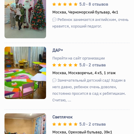
5.0
8 отзывов
•
Назад
Вперед
Москва, Черноморский бульвар, 4к1
Ребенок занимается английским, очень
нравится, хороший педагог.
ДАР+
Перейти на сайт организации
5.0
2 отзыва
•
Назад
Вперед
Москва, Москворечье, 4 к5, 1 этаж
Замечательный детский сад! Ходим в
него давно, ребенок очень доволен,
постоянно просится в сад к ребятишкам.
Считаю, ...
Светлячок
5.0
2 отзыва
•
Москва, Ореховый бульвар, 39к1