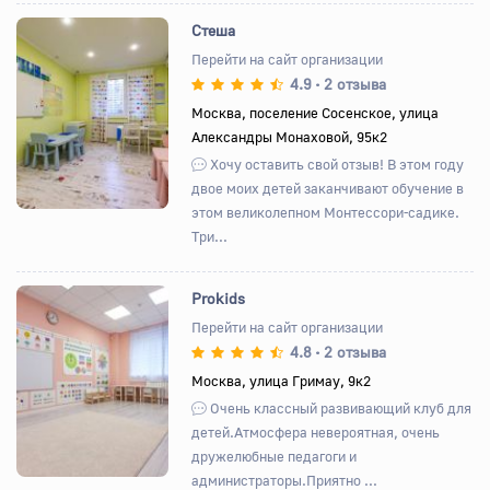
Стеша
Перейти на сайт организации
4.9
2 отзыва
•
Назад
Вперед
Москва, поселение Сосенское, улица
Александры Монаховой, 95к2
Хочу оставить свой отзыв! В этом году
двое моих детей заканчивают обучение в
этом великолепном Монтессори-садике.
Три...
Prokids
Перейти на сайт организации
4.8
2 отзыва
•
Назад
Вперед
Москва, улица Гримау, 9к2
Очень классный развивающий клуб для
детей.Атмосфера невероятная, очень
дружелюбные педагоги и
администраторы.Приятно ...