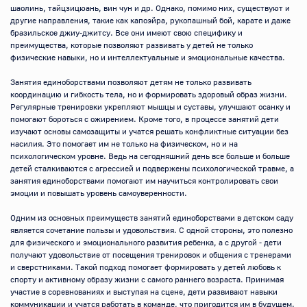
шаолинь, тайцзицюань, вин чун и др. Однако, помимо них, существуют и 
другие направления, такие как капоэйра, рукопашный бой, карате и даже 
бразильское джиу-джитсу. Все они имеют свою специфику и 
преимущества, которые позволяют развивать у детей не только 
физические навыки, но и интеллектуальные и эмоциональные качества.

Занятия единоборствами позволяют детям не только развивать 
координацию и гибкость тела, но и формировать здоровый образ жизни. 
Регулярные тренировки укрепляют мышцы и суставы, улучшают осанку и 
помогают бороться с ожирением. Кроме того, в процессе занятий дети 
изучают основы самозащиты и учатся решать конфликтные ситуации без 
насилия. Это помогает им не только на физическом, но и на 
психологическом уровне. Ведь на сегодняшний день все больше и больше 
детей сталкиваются с агрессией и подвержены психологической травме, а 
занятия единоборствами помогают им научиться контролировать свои 
эмоции и повышать уровень самоуверенности.

Одним из основных преимуществ занятий единоборствами в детском саду 
является сочетание пользы и удовольствия. С одной стороны, это полезно 
для физического и эмоционального развития ребенка, а с другой - дети 
получают удовольствие от посещения тренировок и общения с тренерами 
и сверстниками. Такой подход помогает формировать у детей любовь к 
спорту и активному образу жизни с самого раннего возраста. Принимая 
участие в соревнованиях и выступая на сцене, дети развивают навыки 
коммуникации и учатся работать в команде, что пригодится им в будущем.
