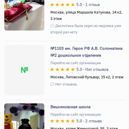
5.0
1 отзыв
•
Назад
Вперед
Москва, улица Маршала Катукова, 24 к2,
3 этаж
Дискотека была норм но медлика уже
второй раз нету
№1103 им. Героя РФ А.В. Соломатина
№2 дошкольное отделение
Перейти на сайт организации
№
5.0
Нет отзывов
•
Москва, Литовский бульвар, 15 к2, 2 этаж
Нет отзывов.
Вешняковская школа
Перейти на сайт организации
5.0
2 отзыва
•
Назад
Вперед
Москва, аллея Жемчуговой, 5Б, 3 этаж