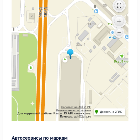
Работает на API 2ГИС
Лицензионное соглашение
Доехать с 2ГИС
Для корректной работы Raster JS API нужен ключ.
Помощь: api@2gis.ru
Автосервисы по маркам