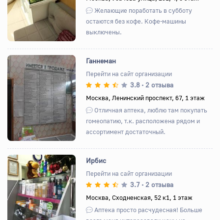
Желающие поработать в субботу
остаются без кофе. Кофе-машины
выключены.
Ганнеман
Перейти на сайт организации
3.8
2 отзыва
•
Назад
Вперед
Москва, Ленинский проспект, 67, 1 этаж
Отличная аптека, люблю там покупать
гомеопатию, т.к. расположена рядом и
ассортимент достаточный.
Ирбис
Перейти на сайт организации
3.7
2 отзыва
•
Назад
Вперед
Москва, Сходненская, 52 к1, 1 этаж
Аптека просто расчудесная! Больше