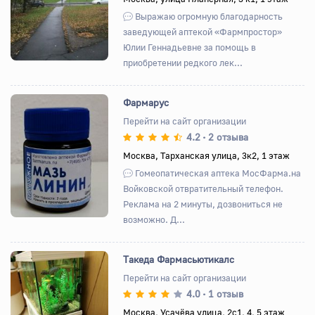
Выражаю огромную благодарность
заведующей аптекой «Фармпростор»
Юлии Геннадьевне за помощь в
приобретении редкого лек...
Фармарус
Перейти на сайт организации
4.2
2 отзыва
•
Назад
Вперед
Москва, Тарханская улица, 3к2, 1 этаж
Гомеопатическая аптека МосФарма.на
Войковской отвратительный телефон.
Реклама на 2 минуты, дозвониться не
возможно. Д...
Такеда Фармасьютикалс
Перейти на сайт организации
4.0
1 отзыв
•
Назад
Вперед
Москва, Усачёва улица, 2с1, 4, 5 этаж