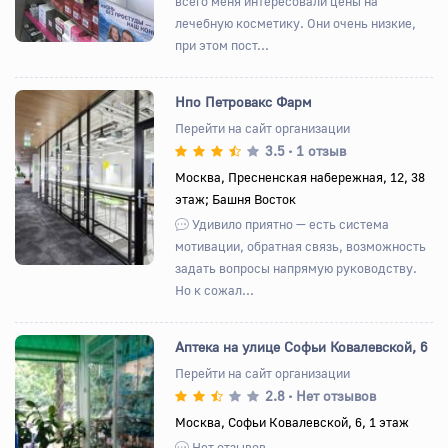
всего меня интересовали цены на
лечебную косметику. Они очень низкие,
при этом пост...
Нпо Петровакс Фарм
Перейти на сайт организации
3.5
1 отзыв
•
Назад
Вперед
Москва, Пресненская набережная, 12, 38
этаж; Башня Восток
Удивило приятно — есть система
мотивации, обратная связь, возможность
задать вопросы напрямую руководству.
Но к сожал...
Аптека на улице Софьи Ковалевской, 6
Перейти на сайт организации
2.8
Нет отзывов
•
Назад
Вперед
Москва, Софьи Ковалевской, 6, 1 этаж
Нет отзывов.