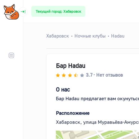
Текущий город: Хабаровск
Хабаровск
Ночные клубы
Hadau
Бар Hadau
3.7
Нет отзывов
•
О нас
Бар Hadau предлагает вам окунутьс
Расположение
Хабаровск, улица Муравьёва-Амурск