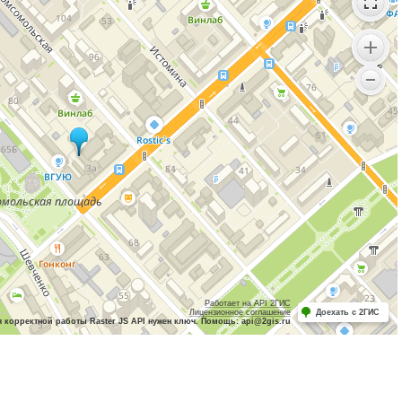
Работает на API 2ГИС
Лицензионное соглашение
Доехать с 2ГИС
 корректной работы Raster JS API нужен ключ. Помощь: api@2gis.ru