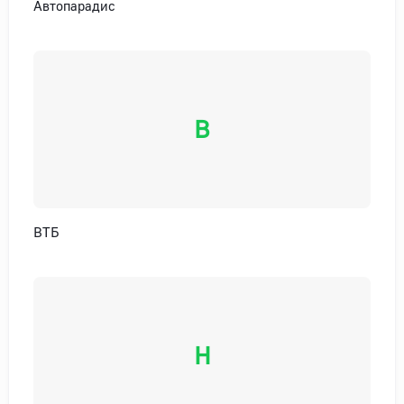
Автопарадис
В
ВТБ
H