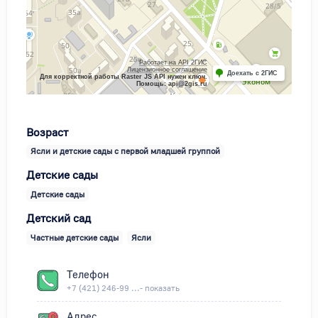
Работает на API 2ГИС
Лицензионное соглашение
Доехать с 2ГИС
Для корректной работы Raster JS API нужен ключ.
Помощь: api@2gis.ru
Возраст
Ясли и детские сады с первой младшей группой
Детские сады
Детские сады
Детский сад
Частные детские сады
Ясли
Телефон
+7 (421) 246-99 ...- показать
Адрес