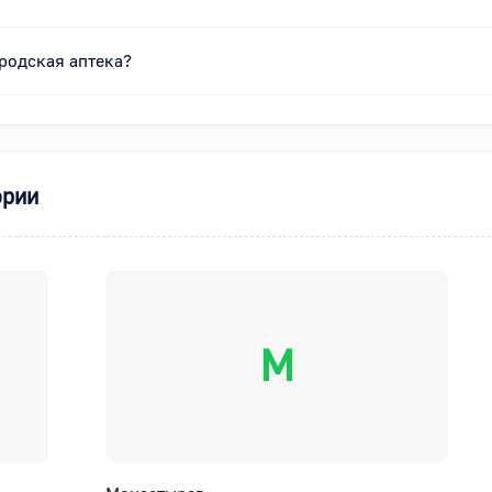
родская аптека?
ории
М