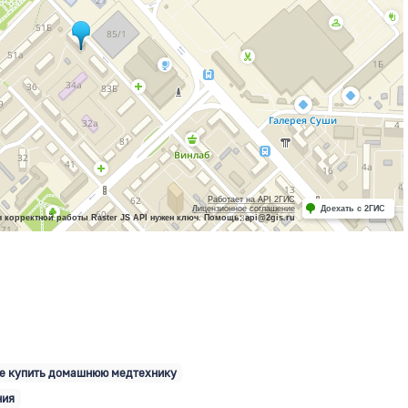
Работает на API 2ГИС
Лицензионное соглашение
Доехать с 2ГИС
 корректной работы Raster JS API нужен ключ. Помощь: api@2gis.ru
е купить домашнюю медтехнику
ния